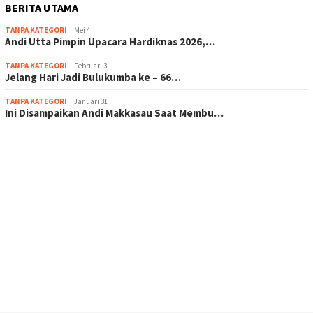
BERITA UTAMA
TANPA KATEGORI
Mei 4
Andi Utta Pimpin Upacara Hardiknas 2026,…
TANPA KATEGORI
Februari 3
Jelang Hari Jadi Bulukumba ke – 66…
TANPA KATEGORI
Januari 31
Ini Disampaikan Andi Makkasau Saat Membu…
scatter hitam mahjong rekomendasi
maxwin slot online
pola rumus slot gacor
admin slot gacor
situs judi online
bonus scatter hitam mahjong
pakar pola gacor slot online
prediksi juara taruhan bola