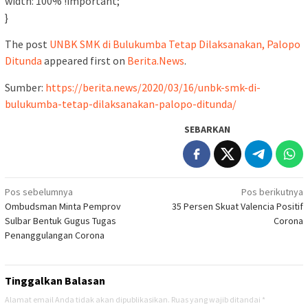
width: 100% !important;
}
The post
UNBK SMK di Bulukumba Tetap Dilaksanakan, Palopo
Ditunda
appeared first on
Berita.News
.
Sumber:
https://berita.news/2020/03/16/unbk-smk-di-
bulukumba-tetap-dilaksanakan-palopo-ditunda/
SEBARKAN
Navigasi
Pos sebelumnya
Pos berikutnya
Ombudsman Minta Pemprov
35 Persen Skuat Valencia Positif
pos
Sulbar Bentuk Gugus Tugas
Corona
Penanggulangan Corona
Tinggalkan Balasan
Alamat email Anda tidak akan dipublikasikan.
Ruas yang wajib ditandai
*