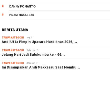
DANNY POMANTO
PDAM MAKASSAR
BERITA UTAMA
TANPA KATEGORI
Mei 4
Andi Utta Pimpin Upacara Hardiknas 2026,…
TANPA KATEGORI
Februari 3
Jelang Hari Jadi Bulukumba ke – 66…
TANPA KATEGORI
Januari 31
Ini Disampaikan Andi Makkasau Saat Membu…
scatter hitam mahjong rekomendasi
maxwin slot online
pola rumus slot gacor
admin slot gacor
situs judi online