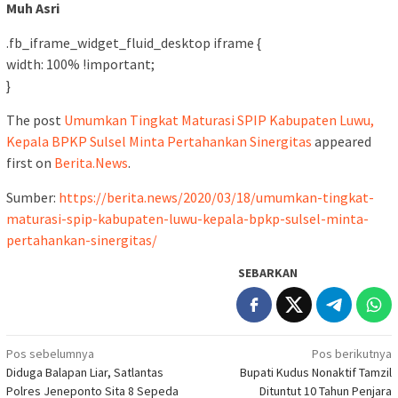
Muh Asri
.fb_iframe_widget_fluid_desktop iframe {
width: 100% !important;
}
The post
Umumkan Tingkat Maturasi SPIP Kabupaten Luwu,
Kepala BPKP Sulsel Minta Pertahankan Sinergitas
appeared
first on
Berita.News
.
Sumber:
https://berita.news/2020/03/18/umumkan-tingkat-
maturasi-spip-kabupaten-luwu-kepala-bpkp-sulsel-minta-
pertahankan-sinergitas/
SEBARKAN
Navigasi
Pos sebelumnya
Pos berikutnya
Diduga Balapan Liar, Satlantas
Bupati Kudus Nonaktif Tamzil
pos
Polres Jeneponto Sita 8 Sepeda
Dituntut 10 Tahun Penjara