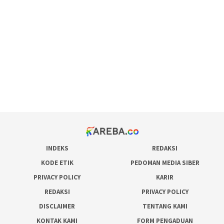
maxwin slot online
pola rumus slot gacor
admin slot gacor
situs judi online
bonus scatter hitam mahjong
pakar pola gacor slot online
prediksi juara taruhan bola
INDEKS
REDAKSI
KODE ETIK
PEDOMAN MEDIA SIBER
PRIVACY POLICY
KARIR
REDAKSI
PRIVACY POLICY
DISCLAIMER
TENTANG KAMI
KONTAK KAMI
FORM PENGADUAN