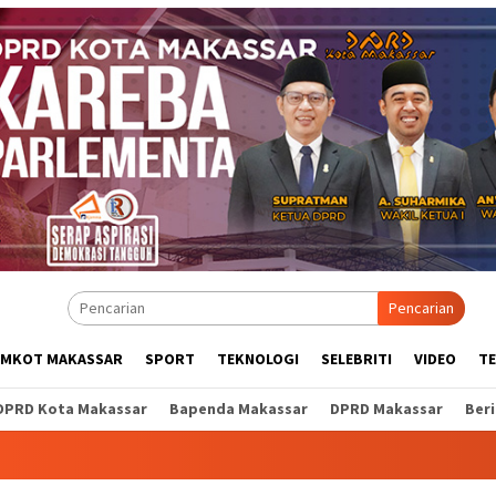
Pencarian
EMKOT MAKASSAR
SPORT
TEKNOLOGI
SELEBRITI
VIDEO
T
DPRD Kota Makassar
Bapenda Makassar
DPRD Makassar
Ber