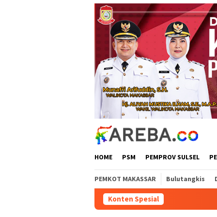
Loncat
ke
konten
HOME
PSM
PEMPROV SULSEL
P
PEMKOT MAKASSAR
Bulutangkis
Konten Spesial