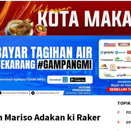
TOPIK
PE
 Mariso Adakan ki Raker
DP