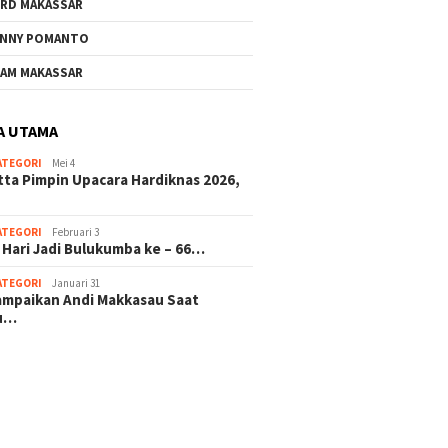
RD MAKASSAR
NNY POMANTO
AM MAKASSAR
A UTAMA
ATEGORI
Mei 4
tta Pimpin Upacara Hardiknas 2026,
ATEGORI
Februari 3
 Hari Jadi Bulukumba ke – 66…
ATEGORI
Januari 31
sampaikan Andi Makkasau Saat
u…
 hitam mahjong rekomendasi
slot online
mus slot gacor