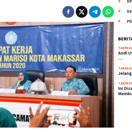
DP
DA
PD
BERIT
TANPA K
Andi U
…
TANPA K
Jelang
TANPA K
Ini Di
Memb
scatter
maxwin 
pola ru