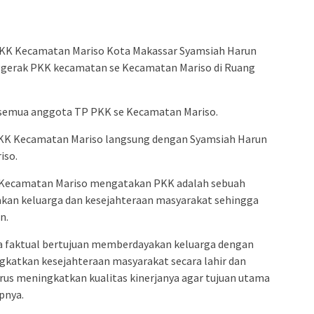
admin s
situs ju
bonus s
KK Kecamatan Mariso Kota Makassar Syamsiah Harun
pakar p
gerak PKK kecamatan se Kecamatan Mariso di Ruang
prediks
eh semua anggota TP PKK se Kecamatan Mariso.
 PKK Kecamatan Mariso langsung dengan Syamsiah Harun
iso.
 Kecamatan Mariso mengatakan PKK adalah sebuah
kan keluarga dan kesejahteraan masyarakat sehingga
n.
a faktual bertujuan memberdayakan keluarga dengan
gkatkan kesejahteraan masyarakat secara lahir dan
rus meningkatkan kualitas kinerjanya agar tujuan utama
pnya.