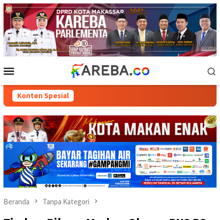
Loncat
ke
konten
Menu
Mobile
Konten Spesial
Beranda
Tanpa Kategori