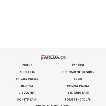
pola rumus slot gacor
admin slot gacor
situs judi online
bonus scatter hitam mahjong
pakar pola gacor slot online
prediksi juara taruhan bola
INDEKS
REDAKSI
KODE ETIK
PEDOMAN MEDIA SIBER
PRIVACY POLICY
KARIR
REDAKSI
PRIVACY POLICY
DISCLAIMER
TENTANG KAMI
KONTAK KAMI
FORM PENGADUAN