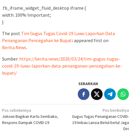
.fb_iframe_widget_fluid_desktop iframe {
width: 100% !important;
}
The post
Tim Gugus Tugas Covid-19 Luwu Laporkan Data
Penanganan Pencegahan ke Bupati
appeared first on
Berita.News
.
Sumber:
https://berita.news/2020/03/24/tim-gugus-tugas-
covid-19-luwu-laporkan-data-penanganan-pencegahan-ke-
bupati/
SEBARKAN
Navigasi
Pos sebelumnya
Pos berikutnya
Jokowi Bagikan Kartu Sembako,
Gugus Tugas Penanganan COVID-
pos
Respons Dampak COVID-19
19 Imbau Lansia Betul-betul Jaga
Diri