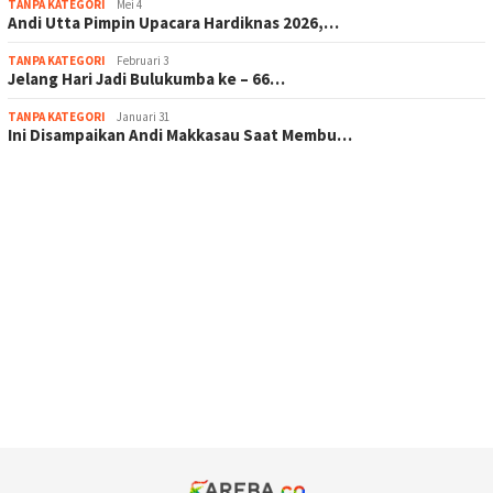
TANPA KATEGORI
Mei 4
Andi Utta Pimpin Upacara Hardiknas 2026,…
TANPA KATEGORI
Februari 3
Jelang Hari Jadi Bulukumba ke – 66…
TANPA KATEGORI
Januari 31
Ini Disampaikan Andi Makkasau Saat Membu…
scatter hitam mahjong rekomendasi
maxwin slot online
pola rumus slot gacor
admin slot gacor
situs judi online
bonus scatter hitam mahjong
pakar pola gacor slot online
prediksi juara taruhan bola