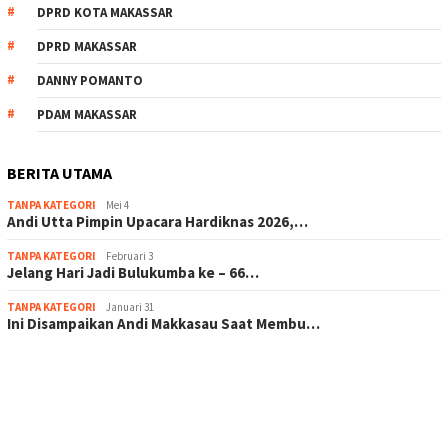
DPRD KOTA MAKASSAR
DPRD MAKASSAR
DANNY POMANTO
PDAM MAKASSAR
BERITA UTAMA
TANPA KATEGORI
Mei 4
Andi Utta Pimpin Upacara Hardiknas 2026,…
TANPA KATEGORI
Februari 3
Jelang Hari Jadi Bulukumba ke – 66…
TANPA KATEGORI
Januari 31
Ini Disampaikan Andi Makkasau Saat Membu…
scatter hitam mahjong rekomendasi
maxwin slot online
pola rumus slot gacor