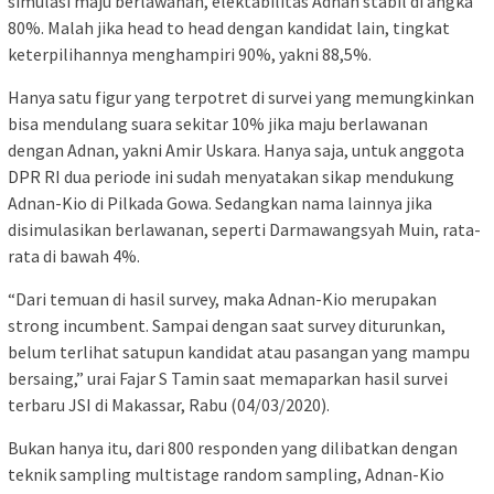
simulasi maju berlawanan, elektabilitas Adnan stabil di angka
80%. Malah jika head to head dengan kandidat lain, tingkat
keterpilihannya menghampiri 90%, yakni 88,5%.
Hanya satu figur yang terpotret di survei yang memungkinkan
bisa mendulang suara sekitar 10% jika maju berlawanan
dengan Adnan, yakni Amir Uskara. Hanya saja, untuk anggota
DPR RI dua periode ini sudah menyatakan sikap mendukung
Adnan-Kio di Pilkada Gowa. Sedangkan nama lainnya jika
disimulasikan berlawanan, seperti Darmawangsyah Muin, rata-
rata di bawah 4%.
“Dari temuan di hasil survey, maka Adnan-Kio merupakan
strong incumbent. Sampai dengan saat survey diturunkan,
belum terlihat satupun kandidat atau pasangan yang mampu
bersaing,” urai Fajar S Tamin saat memaparkan hasil survei
terbaru JSI di Makassar, Rabu (04/03/2020).
Bukan hanya itu, dari 800 responden yang dilibatkan dengan
teknik sampling multistage random sampling, Adnan-Kio