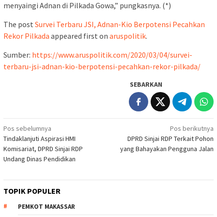
menyaingi Adnan di Pilkada Gowa,” pungkasnya. (*)
The post
Survei Terbaru JSI, Adnan-Kio Berpotensi Pecahkan
Rekor Pilkada
appeared first on
aruspolitik
.
Sumber:
https://www.aruspolitik.com/2020/03/04/survei-
terbaru-jsi-adnan-kio-berpotensi-pecahkan-rekor-pilkada/
SEBARKAN
Navigasi
Pos sebelumnya
Pos berikutnya
Tindaklanjuti Aspirasi HMI
DPRD Sinjai RDP Terkait Pohon
pos
Komisariat, DPRD Sinjai RDP
yang Bahayakan Pengguna Jalan
Undang Dinas Pendidikan
TOPIK POPULER
PEMKOT MAKASSAR