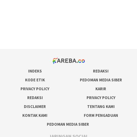
admin slot gacor
situs judi online
bonus scatter hitam mahjong
pakar pola gacor slot online
prediksi juara taruhan bola
INDEKS
REDAKSI
KODE ETIK
PEDOMAN MEDIA SIBER
PRIVACY POLICY
KARIR
REDAKSI
PRIVACY POLICY
DISCLAIMER
TENTANG KAMI
KONTAK KAMI
FORM PENGADUAN
PEDOMAN MEDIA SIBER
JARINGAN SOCIAL