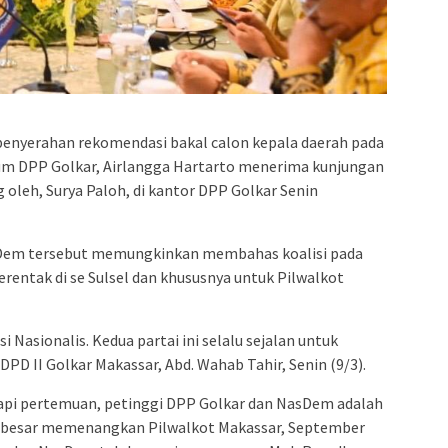
admin s
situs ju
bonus s
pakar p
prediks
penyerahan rekomendasi bakal calon kepala daerah pada
umum DPP Golkar, Airlangga Hartarto menerima kunjungan
leh, Surya Paloh, di kantor DPP Golkar Senin
sDem tersebut memungkinkan membahas koalisi pada
erentak di se Sulsel dan khususnya untuk Pilwalkot
Nasionalis. Kedua partai ini selalu sejalan untuk
DPD II Golkar Makassar, Abd. Wahab Tahir, Senin (9/3).
api pertemuan, petinggi DPP Golkar dan NasDem adalah
si besar memenangkan Pilwalkot Makassar, September