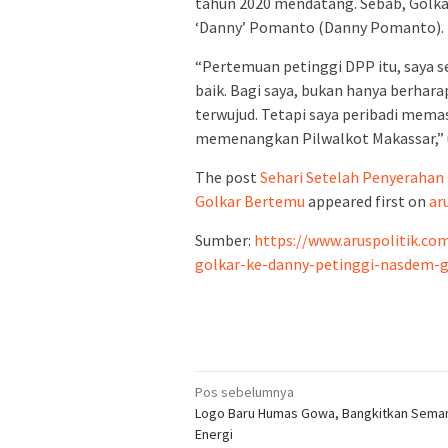
tahun 2020 mendatang. Sebab, Golk
‘Danny’ Pomanto (Danny Pomanto).
“Pertemuan petinggi DPP itu, saya 
baik. Bagi saya, bukan hanya berhara
terwujud. Tetapi saya peribadi mema
memenangkan Pilwalkot Makassar,” u
The post
Sehari Setelah Penyerahan
Golkar Bertemu
appeared first on
ar
Sumber:
https://www.aruspolitik.co
golkar-ke-danny-petinggi-nasdem-
Navigasi
Pos sebelumnya
Logo Baru Humas Gowa, Bangkitkan Sema
pos
Energi