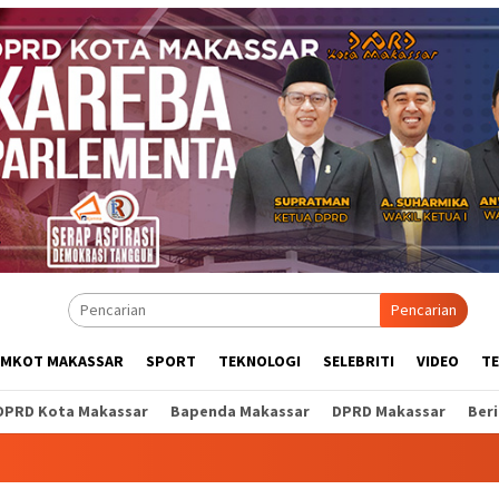
Pencarian
EMKOT MAKASSAR
SPORT
TEKNOLOGI
SELEBRITI
VIDEO
T
DPRD Kota Makassar
Bapenda Makassar
DPRD Makassar
Ber