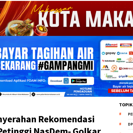
TOPIK
PE
enyerahan Rekomendasi
DP
Petinggi NasDem- Golkar