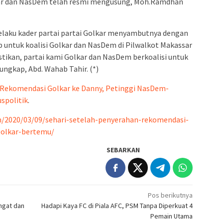
ar dan NasDem telah resmi mengusung, Moh.Ramdhan
selaku kader partai partai Golkar menyambutnya dengan
p untuk koalisi Golkar dan NasDem di Pilwalkot Makassar
stikan, partai kami Golkar dan NasDem berkoalisi untuk
ngkap, Abd. Wahab Tahir. (*)
 Rekomendasi Golkar ke Danny, Petinggi NasDem-
uspolitik
.
m/2020/03/09/sehari-setelah-penyerahan-rekomendasi-
golkar-bertemu/
SEBARKAN
Pos berikutnya
ngat dan
Hadapi Kaya FC di Piala AFC, PSM Tanpa Diperkuat 4
Pemain Utama