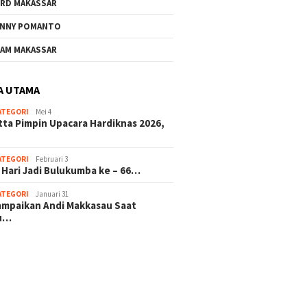
RD MAKASSAR
NNY POMANTO
AM MAKASSAR
A UTAMA
ATEGORI
Mei 4
tta Pimpin Upacara Hardiknas 2026,
ATEGORI
Februari 3
 Hari Jadi Bulukumba ke – 66…
ATEGORI
Januari 31
sampaikan Andi Makkasau Saat
u…
 hitam mahjong rekomendasi
slot online
mus slot gacor