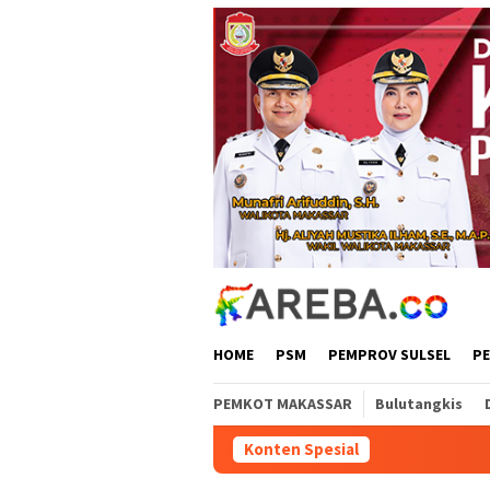
Loncat
ke
konten
HOME
PSM
PEMPROV SULSEL
P
PEMKOT MAKASSAR
Bulutangkis
Konten Spesial