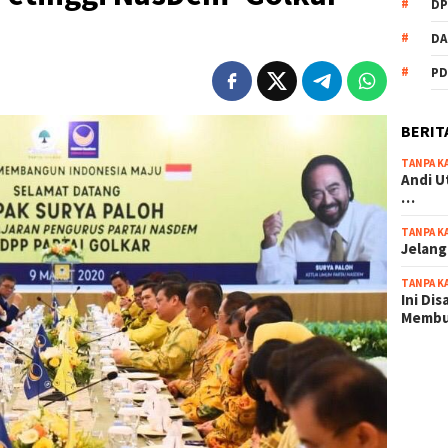
DP
DA
PD
BERIT
TANPA K
Andi U
…
TANPA K
Jelang
TANPA K
Ini Di
Memb
scatter
maxwin 
pola ru