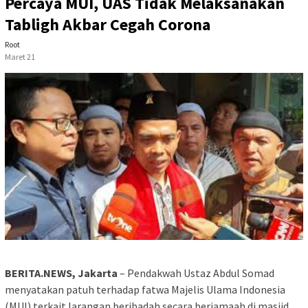
Percaya MUI, UAS Tidak Melaksanakan
Tabligh Akbar Cegah Corona
Root
Maret 21
BERITA.NEWS, Jakarta
– Pendakwah Ustaz Abdul Somad
menyatakan patuh terhadap fatwa Majelis Ulama Indonesia
(MUI) terkait larangan beribadah secara berjamaah di masjid