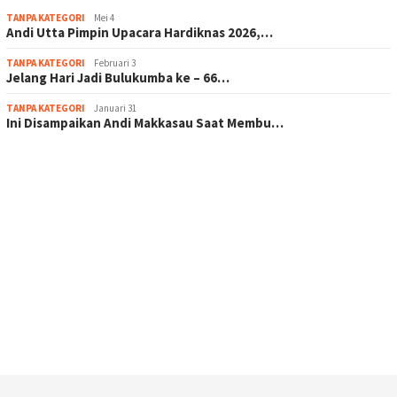
TANPA KATEGORI
Mei 4
Andi Utta Pimpin Upacara Hardiknas 2026,…
TANPA KATEGORI
Februari 3
Jelang Hari Jadi Bulukumba ke – 66…
TANPA KATEGORI
Januari 31
Ini Disampaikan Andi Makkasau Saat Membu…
scatter hitam mahjong rekomendasi
maxwin slot online
pola rumus slot gacor
admin slot gacor
situs judi online
bonus scatter hitam mahjong
pakar pola gacor slot online
prediksi juara taruhan bola