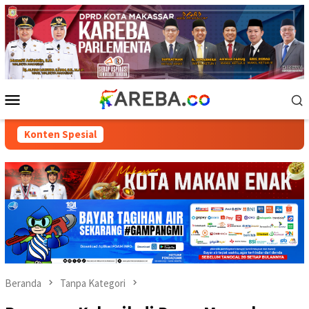
Loncat
ke
konten
Menu
Mobile
Konten Spesial
Beranda
Tanpa Kategori