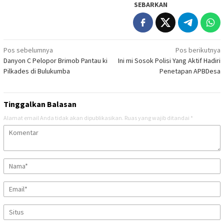
SEBARKAN
Navigasi
Pos sebelumnya
Pos berikutnya
Danyon C Pelopor Brimob Pantau ki
Ini mi Sosok Polisi Yang Aktif Hadiri
pos
Pilkades di Bulukumba
Penetapan APBDesa
Tinggalkan Balasan
Alamat email Anda tidak akan dipublikasikan.
Ruas yang wajib ditandai
*