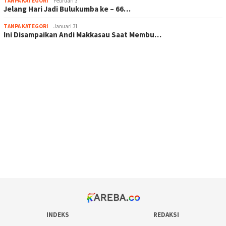
TANPA KATEGORI
Februari 3
Jelang Hari Jadi Bulukumba ke – 66…
TANPA KATEGORI
Januari 31
Ini Disampaikan Andi Makkasau Saat Membu…
scatter hitam mahjong rekomendasi
maxwin slot online
pola rumus slot gacor
admin slot gacor
situs judi online
bonus scatter hitam mahjong
pakar pola gacor slot online
prediksi juara taruhan bola
INDEKS
REDAKSI