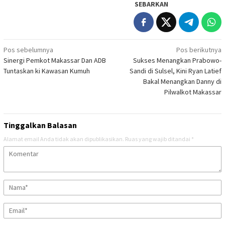
SEBARKAN
Navigasi
Pos sebelumnya
Pos berikutnya
Sinergi Pemkot Makassar Dan ADB
Sukses Menangkan Prabowo-
pos
Tuntaskan ki Kawasan Kumuh
Sandi di Sulsel, Kini Ryan Latief
Bakal Menangkan Danny di
Pilwalkot Makassar
Tinggalkan Balasan
Alamat email Anda tidak akan dipublikasikan.
Ruas yang wajib ditandai
*