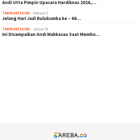
Andi Utta Pimpin Upacara Hardiknas 2026,…
TANPA KATEGORI
Februari 3
Jelang Hari Jadi Bulukumba ke – 66…
TANPA KATEGORI
Januari 31
Ini Disampaikan Andi Makkasau Saat Membu…
scatter hitam mahjong rekomendasi
maxwin slot online
pola rumus slot gacor
admin slot gacor
situs judi online
bonus scatter hitam mahjong
pakar pola gacor slot online
prediksi juara taruhan bola