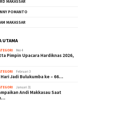
RD MAKASSAR
NNY POMANTO
AM MAKASSAR
A UTAMA
ATEGORI
Mei 4
tta Pimpin Upacara Hardiknas 2026,
ATEGORI
Februari 3
 Hari Jadi Bulukumba ke – 66…
ATEGORI
Januari 31
sampaikan Andi Makkasau Saat
u…
 hitam mahjong rekomendasi
slot online
mus slot gacor