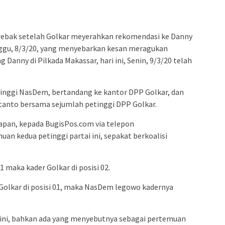
admin s
situs ju
bonus s
erebak setelah Golkar meyerahkan rekomendasi ke Danny
pakar p
ggu, 8/3/20, yang menyebarkan kesan meragukan
prediks
ny di Pilkada Makassar, hari ini, Senin, 9/3/20 telah
tinggi NasDem, bertandang ke kantor DPP Golkar, dan
tanto bersama sejumlah petinggi DPP Golkar.
pan, kepada BugisPos.com via telepon
an kedua petinggi partai ini, sepakat berkoalisi
1 maka kader Golkar di posisi 02.
r Golkar di posisi 01, maka NasDem legowo kadernya
ini, bahkan ada yang menyebutnya sebagai pertemuan