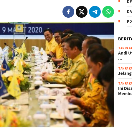
DP
DA
PD
BERIT
TANPA K
Andi U
…
TANPA K
Jelang
TANPA K
Ini Di
Memb
scatter
maxwin 
pola ru