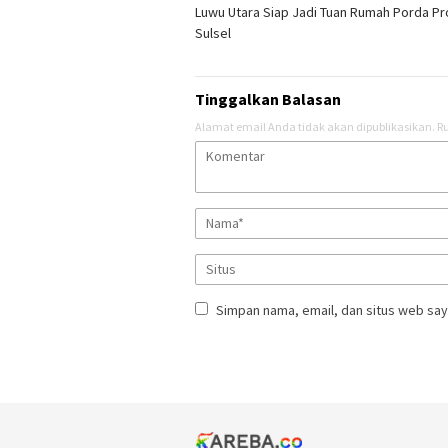
Luwu Utara Siap Jadi Tuan Rumah Porda Pr
pos
Sulsel
Tinggalkan Balasan
Alamat email Anda tidak akan dipublikasikan.
Ru
Simpan nama, email, dan situs web say