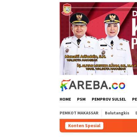
Loncat
ke
konten
HOME
PSM
PEMPROV SULSEL
P
PEMKOT MAKASSAR
Bulutangkis
Konten Spesial