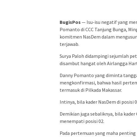
BugisPos
— Isu-isu negatif yang m
Pomanto di CCC Tanjung Bunga, Min
komitmen NasDem dalam mengusung Dan
terjawab.
Surya Paloh didampingi sejumlah pe
disambut hangat oleh Airlangga Har
Danny Pomanto yang diminta tangga
mengkonfirmasi, bahwa hasil pertemu
termasuk di Pilkada Makassar.
Intinya, bila kader NasDem di posisi 0
Demikian juga sebaliknya, bila kade
menempati posisi 02.
Pada pertemuan yang maha penting 