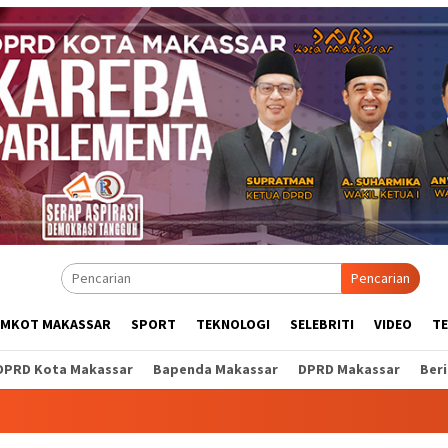
Pencarian
EMKOT MAKASSAR
SPORT
TEKNOLOGI
SELEBRITI
VIDEO
T
DPRD Kota Makassar
Bapenda Makassar
DPRD Makassar
Ber