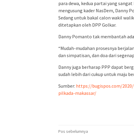
para dewa, kedua partai yang sangat 
mengusung kader NasDem, Danny Poma
Sedang untuk bakal calon wakil wal
ditetapkan oleh DPP Golkar.
Danny Pomanto tak membantah adany
“Mudah-mudahan prosesnya berjalan 
dan simpatisan, dan doa dari segena
Danny juga berharap PPP dapat berga
sudah lebih dari cukup untuk maju be
Sumber:
https://bugispos.com/2020/
pilkada-makassar/
Navigasi
Pos sebelumnya