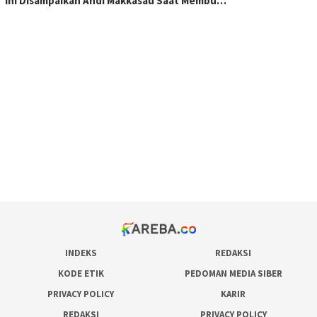
Ini Disampaikan Andi Makkasau Saat Membu…
scatter hitam mahjong rekomendasi
maxwin slot online
pola rumus slot gacor
admin slot gacor
situs judi online
bonus scatter hitam mahjong
pakar pola gacor slot online
prediksi juara taruhan bola
INDEKS
REDAKSI
KODE ETIK
PEDOMAN MEDIA SIBER
PRIVACY POLICY
KARIR
REDAKSI
PRIVACY POLICY