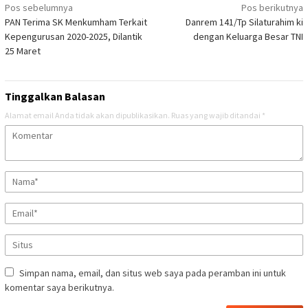
Navigasi
Pos sebelumnya
Pos berikutnya
PAN Terima SK Menkumham Terkait
Danrem 141/Tp Silaturahim ki
pos
Kepengurusan 2020-2025, Dilantik
dengan Keluarga Besar TNI
25 Maret
Tinggalkan Balasan
Alamat email Anda tidak akan dipublikasikan.
Ruas yang wajib ditandai
*
Simpan nama, email, dan situs web saya pada peramban ini untuk
komentar saya berikutnya.