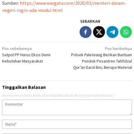
Sumber:
https://www.wargata.com/2020/03/menteri-dalam-
negeri-ingin-ada-modul.html
SEBARKAN
Navigasi
Pos sebelumnya
Pos berikutnya
Satpol PP Harus Eksis Demi
Polsek Paleteang Berikan Bantuan
pos
Kebutuhan Masyarakat
Pondok Pesantren Tahfidzul
Qur’an Darul Ilmi, Berupa Material
Tinggalkan Balasan
Alamat email Anda tidak akan dipublikasikan.
Ruas yang wajib ditandai
*