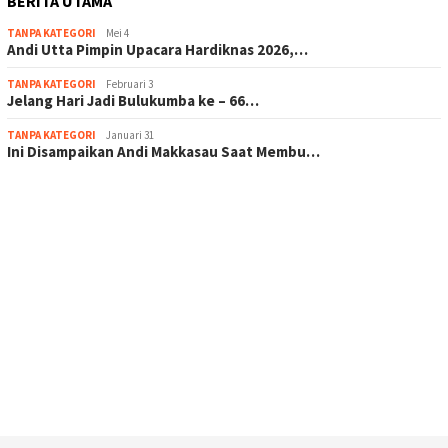
BERITA UTAMA
TANPA KATEGORI
Mei 4
Andi Utta Pimpin Upacara Hardiknas 2026,…
TANPA KATEGORI
Februari 3
Jelang Hari Jadi Bulukumba ke – 66…
TANPA KATEGORI
Januari 31
Ini Disampaikan Andi Makkasau Saat Membu…
scatter hitam mahjong rekomendasi
maxwin slot online
pola rumus slot gacor
admin slot gacor
situs judi online
bonus scatter hitam mahjong
pakar pola gacor slot online
prediksi juara taruhan bola