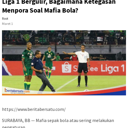
Liga 1 Bergulir, Bagaimana Ketegasan
Menpora Soal Mafia Bola?
Root
Maret 1
https://www.beritabersatu.com/
SURABAYA, BB — Mafia sepak bola atau sering melakukan
pengaturan…