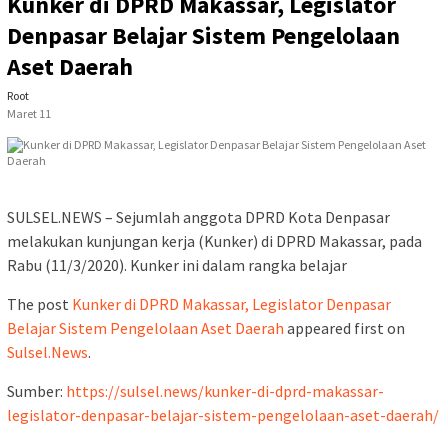
Kunker di DPRD Makassar, Legislator
Denpasar Belajar Sistem Pengelolaan
Aset Daerah
Root
Maret 11
SULSEL.NEWS – Sejumlah anggota DPRD Kota Denpasar
melakukan kunjungan kerja (Kunker) di DPRD Makassar, pada
Rabu (11/3/2020). Kunker ini dalam rangka belajar
The post
Kunker di DPRD Makassar, Legislator Denpasar
Belajar Sistem Pengelolaan Aset Daerah
appeared first on
Sulsel.News
.
Sumber:
https://sulsel.news/kunker-di-dprd-makassar-
legislator-denpasar-belajar-sistem-pengelolaan-aset-daerah/