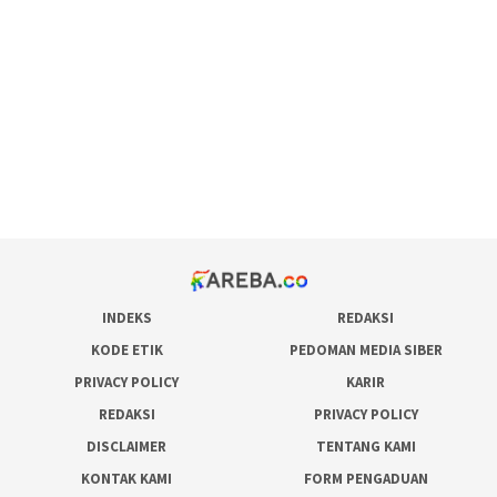
maxwin slot online
pola rumus slot gacor
admin slot gacor
situs judi online
bonus scatter hitam mahjong
pakar pola gacor slot online
prediksi juara taruhan bola
INDEKS
REDAKSI
KODE ETIK
PEDOMAN MEDIA SIBER
PRIVACY POLICY
KARIR
REDAKSI
PRIVACY POLICY
DISCLAIMER
TENTANG KAMI
KONTAK KAMI
FORM PENGADUAN