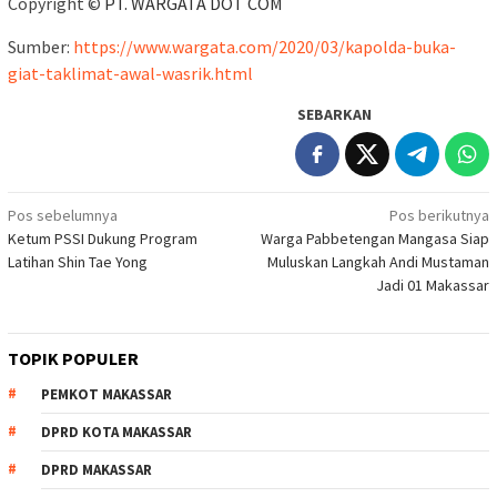
Copyright ©
PT. WARGATA DOT COM
Sumber:
https://www.wargata.com/2020/03/kapolda-buka-
giat-taklimat-awal-wasrik.html
SEBARKAN
Navigasi
Pos sebelumnya
Pos berikutnya
Ketum PSSI Dukung Program
Warga Pabbetengan Mangasa Siap
pos
Latihan Shin Tae Yong
Muluskan Langkah Andi Mustaman
Jadi 01 Makassar
TOPIK POPULER
PEMKOT MAKASSAR
DPRD KOTA MAKASSAR
DPRD MAKASSAR