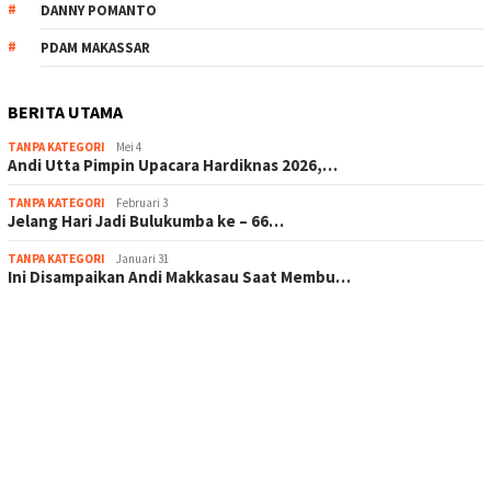
DANNY POMANTO
PDAM MAKASSAR
BERITA UTAMA
TANPA KATEGORI
Mei 4
Andi Utta Pimpin Upacara Hardiknas 2026,…
TANPA KATEGORI
Februari 3
Jelang Hari Jadi Bulukumba ke – 66…
TANPA KATEGORI
Januari 31
Ini Disampaikan Andi Makkasau Saat Membu…
scatter hitam mahjong rekomendasi
maxwin slot online
pola rumus slot gacor
admin slot gacor
situs judi online
bonus scatter hitam mahjong