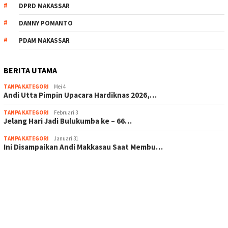
DPRD MAKASSAR
DANNY POMANTO
PDAM MAKASSAR
BERITA UTAMA
TANPA KATEGORI
Mei 4
Andi Utta Pimpin Upacara Hardiknas 2026,…
TANPA KATEGORI
Februari 3
Jelang Hari Jadi Bulukumba ke – 66…
TANPA KATEGORI
Januari 31
Ini Disampaikan Andi Makkasau Saat Membu…
scatter hitam mahjong rekomendasi
maxwin slot online
pola rumus slot gacor
admin slot gacor