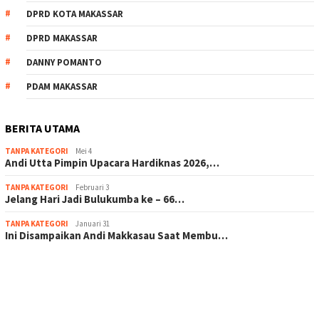
DPRD KOTA MAKASSAR
DPRD MAKASSAR
DANNY POMANTO
PDAM MAKASSAR
BERITA UTAMA
TANPA KATEGORI
Mei 4
Andi Utta Pimpin Upacara Hardiknas 2026,…
TANPA KATEGORI
Februari 3
Jelang Hari Jadi Bulukumba ke – 66…
TANPA KATEGORI
Januari 31
Ini Disampaikan Andi Makkasau Saat Membu…
scatter hitam mahjong rekomendasi
maxwin slot online
pola rumus slot gacor