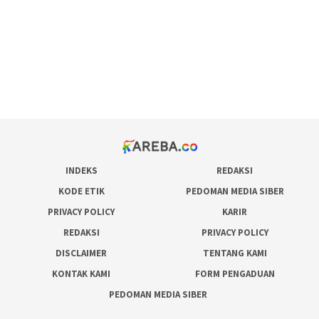
admin slot gacor
situs judi online
bonus scatter hitam mahjong
pakar pola gacor slot online
prediksi juara taruhan bola
INDEKS
REDAKSI
KODE ETIK
PEDOMAN MEDIA SIBER
PRIVACY POLICY
KARIR
REDAKSI
PRIVACY POLICY
DISCLAIMER
TENTANG KAMI
KONTAK KAMI
FORM PENGADUAN
PEDOMAN MEDIA SIBER