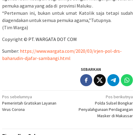
pemuka agama yang ada di provinsi Maluku .
“Pertemuan ini, bukan untuk umat Katolik saja tetapi sudah
diagendakan untuk semua pemuka agama,”Tutupnya.
(Tim Warga)
Copyright ©
PT. WARGATA DOT COM
Sumber:
https://www.wargata.com/2020/03/irjen-pol-drs-
baharudin-djafar-sambangi.html
SEBARKAN
Navigasi
Pos sebelumnya
Pos berikutnya
Pemerintah Gratiskan Layanan
Polda Sulsel Bongkar
pos
Virus Corona
Penyalahgunaan Perdagangan
Masker di Makassar