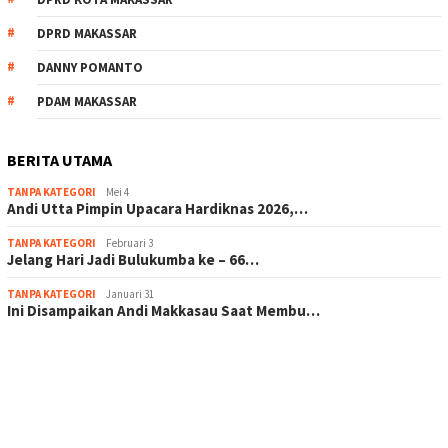
DPRD MAKASSAR
DANNY POMANTO
PDAM MAKASSAR
BERITA UTAMA
TANPA KATEGORI
Mei 4
Andi Utta Pimpin Upacara Hardiknas 2026,…
TANPA KATEGORI
Februari 3
Jelang Hari Jadi Bulukumba ke – 66…
TANPA KATEGORI
Januari 31
Ini Disampaikan Andi Makkasau Saat Membu…
scatter hitam mahjong rekomendasi
maxwin slot online
pola rumus slot gacor
admin slot gacor