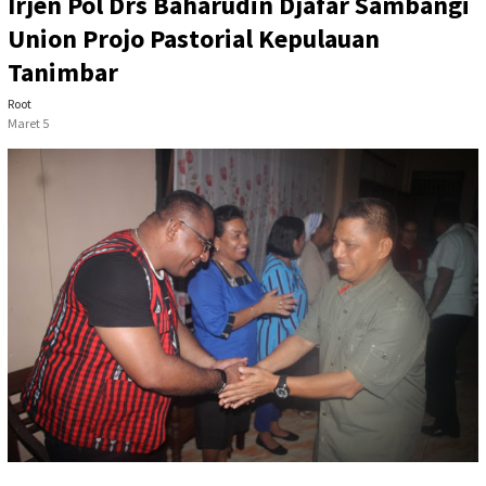
Irjen Pol Drs Baharudin Djafar Sambangi
Union Projo Pastorial Kepulauan
Tanimbar
Root
Maret 5