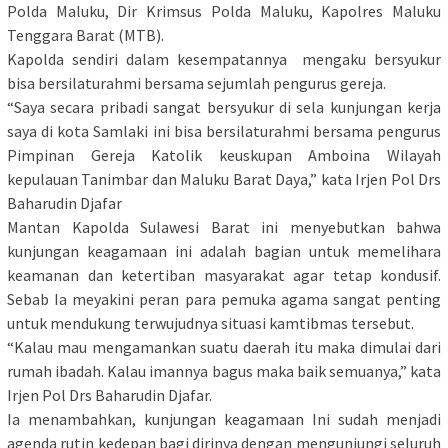
Polda Maluku, Dir Krimsus Polda Maluku, Kapolres Maluku
Tenggara Barat (MTB).
Kapolda sendiri dalam kesempatannya mengaku bersyukur
bisa bersilaturahmi bersama sejumlah pengurus gereja.
“Saya secara pribadi sangat bersyukur di sela kunjungan kerja
saya di kota Samlaki ini bisa bersilaturahmi bersama pengurus
Pimpinan Gereja Katolik keuskupan Amboina Wilayah
kepulauan Tanimbar dan Maluku Barat Daya,” kata Irjen Pol Drs
Baharudin Djafar
Mantan Kapolda Sulawesi Barat ini menyebutkan bahwa
kunjungan keagamaan ini adalah bagian untuk memelihara
keamanan dan ketertiban masyarakat agar tetap kondusif.
Sebab Ia meyakini peran para pemuka agama sangat penting
untuk mendukung terwujudnya situasi kamtibmas tersebut.
“Kalau mau mengamankan suatu daerah itu maka dimulai dari
rumah ibadah. Kalau imannya bagus maka baik semuanya,” kata
Irjen Pol Drs Baharudin Djafar.
Ia menambahkan, kunjungan keagamaan Ini sudah menjadi
agenda rutin kedepan bagi dirinya dengan mengunjungi seluruh