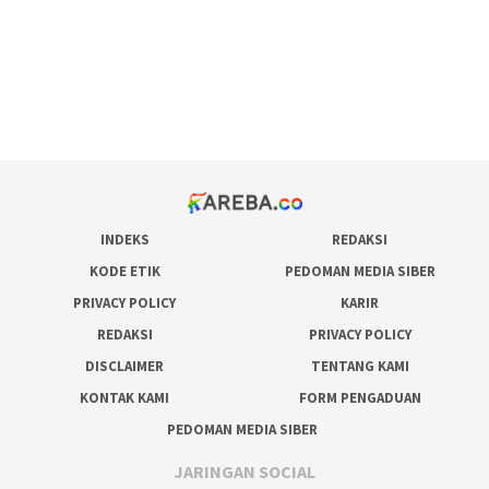
situs judi online
bonus scatter hitam mahjong
pakar pola gacor slot online
prediksi juara taruhan bola
INDEKS
REDAKSI
KODE ETIK
PEDOMAN MEDIA SIBER
PRIVACY POLICY
KARIR
REDAKSI
PRIVACY POLICY
DISCLAIMER
TENTANG KAMI
KONTAK KAMI
FORM PENGADUAN
PEDOMAN MEDIA SIBER
JARINGAN SOCIAL