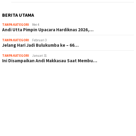
BERITA UTAMA
TANPA KATEGORI
Mei 4
Andi Utta Pimpin Upacara Hardiknas 2026,…
TANPA KATEGORI
Februari 3
Jelang Hari Jadi Bulukumba ke – 66…
TANPA KATEGORI
Januari 31
Ini Disampaikan Andi Makkasau Saat Membu…
scatter hitam mahjong rekomendasi
maxwin slot online
pola rumus slot gacor
admin slot gacor
situs judi online
bonus scatter hitam mahjong
pakar pola gacor slot online
prediksi juara taruhan bola