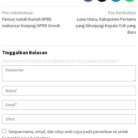
Navigasi
Pos sebelumnya
Pos berikutnya
Pansus rumah Kumuh DPRD
Luwu Utara, Kabupaten Pertama
pos
makassar Kunjungi DPRD Gresik
yang Dikunjungi Kepala OJK yang
Baru
Tinggalkan Balasan
Alamat email Anda tidak akan dipublikasikan.
Ruas yang wajib ditandai
*
Simpan nama, email, dan situs web saya pada peramban ini untuk