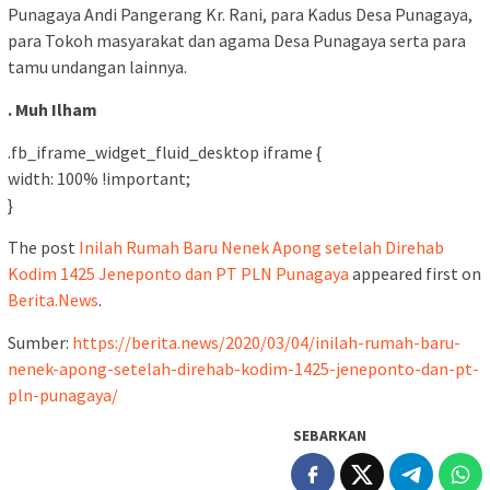
Punagaya Andi Pangerang Kr. Rani, para Kadus Desa Punagaya,
para Tokoh masyarakat dan agama Desa Punagaya serta para
tamu undangan lainnya.
. Muh Ilham
.fb_iframe_widget_fluid_desktop iframe {
width: 100% !important;
}
The post
Inilah Rumah Baru Nenek Apong setelah Direhab
Kodim 1425 Jeneponto dan PT PLN Punagaya
appeared first on
Berita.News
.
Sumber:
https://berita.news/2020/03/04/inilah-rumah-baru-
nenek-apong-setelah-direhab-kodim-1425-jeneponto-dan-pt-
pln-punagaya/
SEBARKAN