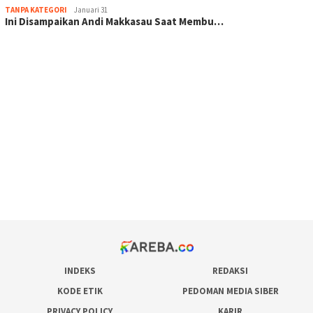
TANPA KATEGORI
Januari 31
Ini Disampaikan Andi Makkasau Saat Membu…
scatter hitam mahjong rekomendasi
maxwin slot online
pola rumus slot gacor
admin slot gacor
situs judi online
bonus scatter hitam mahjong
pakar pola gacor slot online
prediksi juara taruhan bola
INDEKS
REDAKSI
KODE ETIK
PEDOMAN MEDIA SIBER
PRIVACY POLICY
KARIR