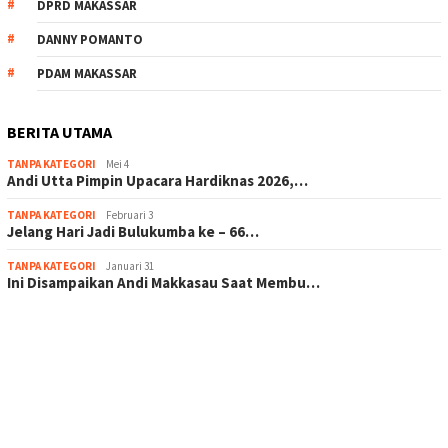
DPRD MAKASSAR
DANNY POMANTO
PDAM MAKASSAR
BERITA UTAMA
TANPA KATEGORI
Mei 4
Andi Utta Pimpin Upacara Hardiknas 2026,…
TANPA KATEGORI
Februari 3
Jelang Hari Jadi Bulukumba ke – 66…
TANPA KATEGORI
Januari 31
Ini Disampaikan Andi Makkasau Saat Membu…
scatter hitam mahjong rekomendasi
maxwin slot online
pola rumus slot gacor
admin slot gacor
situs judi online