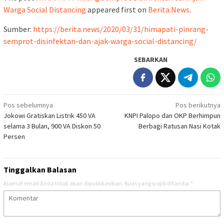
Warga Social Distancing
appeared first on
Berita.News
.
Sumber:
https://berita.news/2020/03/31/himapati-pinrang-
semprot-disinfektan-dan-ajak-warga-social-distancing/
SEBARKAN
Navigasi
Pos sebelumnya
Pos berikutnya
Jokowi Gratiskan Listrik 450 VA
KNPI Palopo dan OKP Berhimpun
pos
selama 3 Bulan, 900 VA Diskon 50
Berbagi Ratusan Nasi Kotak
Persen
Tinggalkan Balasan
Alamat email Anda tidak akan dipublikasikan.
Ruas yang wajib ditandai
*