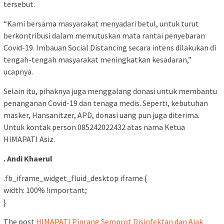
tersebut.
“Kami bersama masyarakat menyadari betul, untuk turut
berkontribusi dalam memutuskan mata rantai penyebaran
Covid-19. Imbauan Social Distancing secara intens dilakukan di
tengah-tengah masyarakat meningkatkan kesadaran,”
ucapnya.
Selain itu, pihaknya juga menggalang donasi untuk membantu
penanganan Covid-19 dan tenaga medis. Seperti, kebutuhan
masker, Hansanitzer, APD, donasi uang pun juga diterima.
Untuk kontak person 085242022432 atas nama Ketua
HIMAPATI Asiz.
. Andi Khaerul
.fb_iframe_widget_fluid_desktop iframe {
width: 100% !important;
}
The post
HIMAPATI Pinrang Semprot Disinfektan dan Ajak