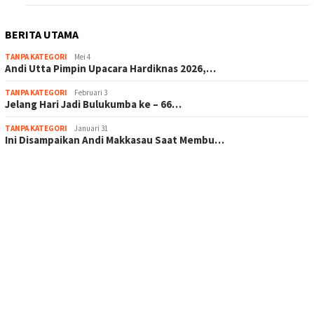
BERITA UTAMA
TANPA KATEGORI
Mei 4
Andi Utta Pimpin Upacara Hardiknas 2026,…
TANPA KATEGORI
Februari 3
Jelang Hari Jadi Bulukumba ke – 66…
TANPA KATEGORI
Januari 31
Ini Disampaikan Andi Makkasau Saat Membu…
scatter hitam mahjong rekomendasi
maxwin slot online
pola rumus slot gacor
admin slot gacor
situs judi online
bonus scatter hitam mahjong
pakar pola gacor slot online
prediksi juara taruhan bola