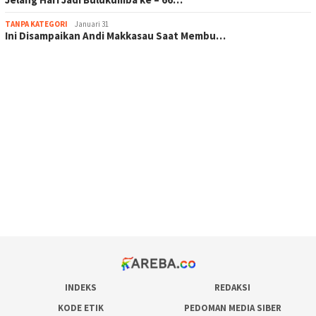
TANPA KATEGORI
Januari 31
Ini Disampaikan Andi Makkasau Saat Membu…
scatter hitam mahjong rekomendasi
maxwin slot online
pola rumus slot gacor
admin slot gacor
situs judi online
bonus scatter hitam mahjong
pakar pola gacor slot online
prediksi juara taruhan bola
INDEKS
REDAKSI
KODE ETIK
PEDOMAN MEDIA SIBER