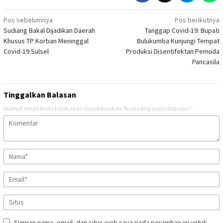
Navigasi
Pos sebelumnya
Pos berikutnya
Sudiang Bakal Dijadikan Daerah
Tanggap Covid-19: Bupati
pos
Khusus TP Korban Meninggal
Bulukumba Kunjungi Tempat
Covid-19 Sulsel
Produksi Disentifektan Pemuda
Pancasila
Tinggalkan Balasan
Alamat email Anda tidak akan dipublikasikan.
Ruas yang wajib ditandai
*
Simpan nama, email, dan situs web saya pada peramban ini untuk