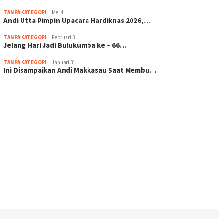
TANPA KATEGORI
Mei 4
Andi Utta Pimpin Upacara Hardiknas 2026,…
TANPA KATEGORI
Februari 3
Jelang Hari Jadi Bulukumba ke – 66…
TANPA KATEGORI
Januari 31
Ini Disampaikan Andi Makkasau Saat Membu…
scatter hitam mahjong rekomendasi
maxwin slot online
pola rumus slot gacor
admin slot gacor
situs judi online
bonus scatter hitam mahjong
pakar pola gacor slot online
prediksi juara taruhan bola