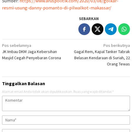
Sumber:
https://www.aruspolitik.com/2020/03/08/golkar-
resmi-usung-danny-pomanto-di-pilwalkot-makassar/
SEBARKAN
Navigasi
Pos sebelumnya
Pos berikutnya
JK Imbau DKM Jaga Kebersihan
Gagal Rem, Kapal Tanker Tabrak
pos
Masjid Cegah Penyebaran Corona
Belasan Kendaraan di Suriah, 22
Orang Tewas
Tinggalkan Balasan
Alamat email Anda tidak akan dipublikasikan.
Ruas yang wajib ditandai
*