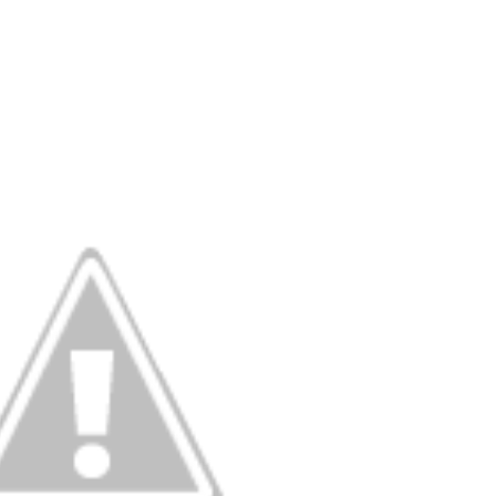
admin s
situs ju
bonus s
pakar p
prediks