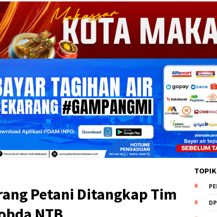
TOPIK
PE
rang Petani Ditangkap Tim
DP
mobda NTB