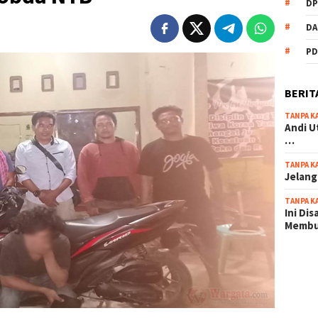
DP
DA
PD
BERIT
TANPA K
Andi U
…
TANPA K
Jelang
TANPA K
Ini Di
Memb
scatter
maxwin 
pola ru