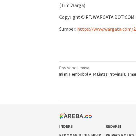
(Tim Warga)
Copyright ©
PT. WARGATA DOT COM
Sumber:
https://www.wargata.com/2
Navigasi
Pos sebelumnya
Ini mi Pembobol ATM Lintas Provinsi Diam
pos
INDEKS
REDAKSI
PEDOMAN MEDIA SIBER
PRIVACY POLICY