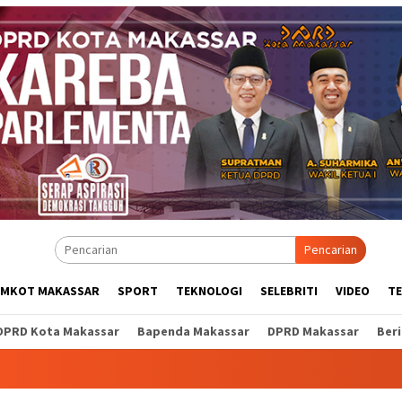
Pencarian
EMKOT MAKASSAR
SPORT
TEKNOLOGI
SELEBRITI
VIDEO
T
DPRD Kota Makassar
Bapenda Makassar
DPRD Makassar
Ber