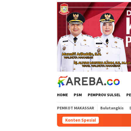
Loncat
ke
konten
HOME
PSM
PEMPROV SULSEL
P
PEMKOT MAKASSAR
Bulutangkis
Konten Spesial