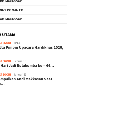
RD MAKASSAR
NNY POMANTO
AM MAKASSAR
A UTAMA
ATEGORI
Mei 4
tta Pimpin Upacara Hardiknas 2026,
ATEGORI
Februari 3
 Hari Jadi Bulukumba ke – 66…
ATEGORI
Januari 31
sampaikan Andi Makkasau Saat
u…
 hitam mahjong rekomendasi
slot online
mus slot gacor