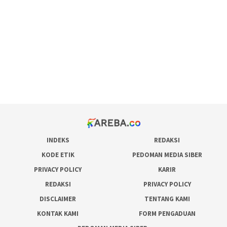
pola rumus slot gacor
admin slot gacor
situs judi online
bonus scatter hitam mahjong
pakar pola gacor slot online
prediksi juara taruhan bola
INDEKS
REDAKSI
KODE ETIK
PEDOMAN MEDIA SIBER
PRIVACY POLICY
KARIR
REDAKSI
PRIVACY POLICY
DISCLAIMER
TENTANG KAMI
KONTAK KAMI
FORM PENGADUAN