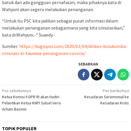
batuk dan ada gangguan pernafasan, maka pihaknya kata dr
Wahyuni akan segera melakukan penanganan.
“Untuk itu PSC kita jadikan sebagai pusat informasi dalam
melakukan penanganan sebagaimana yang kita simulasikan,”
kata dr.Wahyuni.-* Suaedy.-
Sumber:
https://bugispos.com/2020/03/04/dinkes-bulukumba-
simulasi-ki-tauwwa-penanganan-corona/
SEBARKAN
Navigasi
Pos sebelumnya
Pos berikutnya
Ketua Komisi II DPR RI akan Hadiri
Kesadaran Seremonial ke
pos
Pelantikan Ketua KNPI Sulsel Versi
Kesadaran Kritis
Arham Basmin
TOPIK POPULER