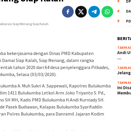
DP
DA
PD
BERIT
TANPA K
Andi U
umba bekerjasama dengan Dinas PMD Kabupaten
…
 Damai Siap Kalah, Siap Menang, dalam rangka
rentak tahun 2020 dari 64 desa penyelenggara Pilkades,
TANPA K
Jelang
umba, Selasa (03/03/2020).
TANPA K
ulukumba A. Muh Sukri A. Sappewali, Kapolres Bulukumba
Ini Di
dim 1411 Bulukumba Letkol Arm Joko Triyanto S. Pd.,
Memb
o SH MH, Kadis PMD Bulukumba H.Andi Kurniady SH.
de Pasek Budiawan, Kalapas Bulukumba Syarifuddin
scatter
aran Polres Bulukumba, para Danramil Jajaran Kodim
maxwin 
pola ru