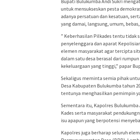
Bupati Bulukumba Andi Sukri mengat
untuk mensukseskan pesta demokrasi
adanya persatuan dan kesatuan, se
yang damai, langsung, umum, bebas, ra
” Keberhasilan Pilkades tentu tida
penyelenggara dan aparat Kepolisian
elemen masyarakat agar tercipta si
dalam satu desa berasal dari rumpun
kekeluargaan yang tinggi,” papar Bupa
Sekaligus meminta semia pihak untuk
Desa Kabupaten Bulukumba tahun 20
tentunya menghasilkan pemimpin y
Sementara itu, Kapolres Bulukumba 
Kades serta masyarakat pendukungnya
isu apapun yang berpotensi menyeba
Kapolres juga berharap seluruh ele
Permusyawaratan Desa (BPD), Lemba