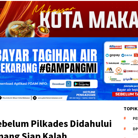
TOPIK
PE
belum Pilkades Didahului
DP
nang Siap Kalah