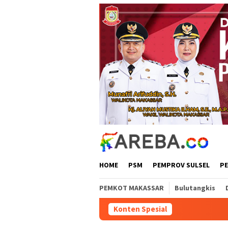
Loncat
ke
konten
HOME
PSM
PEMPROV SULSEL
P
PEMKOT MAKASSAR
Bulutangkis
Konten Spesial