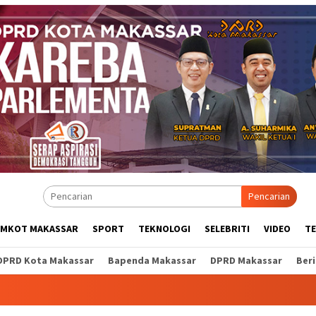
Pencarian
EMKOT MAKASSAR
SPORT
TEKNOLOGI
SELEBRITI
VIDEO
T
DPRD Kota Makassar
Bapenda Makassar
DPRD Makassar
Ber