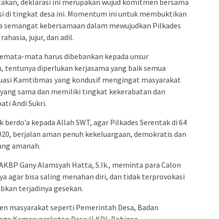
admin s
akan, deklarasi ini merupakan wujud komitmen bersama
 di tingkat desa ini. Momentum ini untuk membuktikan
situs ju
rta semangat kebersamaan dalam mewujudkan Pilkades
bonus s
hasia, jujur, dan adil.
pakar p
prediks
k semata-mata harus dibebankan kepada unsur
, tentunya diperlukan kerjasama yang baik semua
tuasi Kamtibmas yang kondusif mengingat masyarakat
 yang sama dan memiliki tingkat kekerabatan dan
ti Andi Sukri.
 berdo’a kepada Allah SWT, agar Pilkades Serentak di 64
20, berjalan aman penuh kekeluargaan, demokratis dan
ang amanah.
AKBP Gany Alamsyah Hatta, S.Ik., meminta para Calon
 agar bisa saling menahan diri, dan tidak terprovokasi
bkan terjadinya gesekan.
men masyarakat seperti Pemerintah Desa, Badan
ga Kemasyarakatan Desa (LKD), Babinsa,