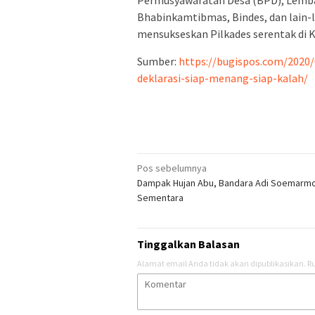
Bhabinkamtibmas, Bindes, dan lain-la
mensukseskan Pilkades serentak di
Sumber:
https://bugispos.com/2020/
deklarasi-siap-menang-siap-kalah/
Navigasi
Pos sebelumnya
Dampak Hujan Abu, Bandara Adi Soemarmo
pos
Sementara
Tinggalkan Balasan
Alamat email Anda tidak akan dipublikasikan.
Ru