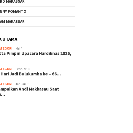
RD MAKASSAR
NNY POMANTO
AM MAKASSAR
A UTAMA
ATEGORI
Mei 4
tta Pimpin Upacara Hardiknas 2026,
ATEGORI
Februari 3
 Hari Jadi Bulukumba ke – 66…
ATEGORI
Januari 31
sampaikan Andi Makkasau Saat
u…
 hitam mahjong rekomendasi
slot online
mus slot gacor