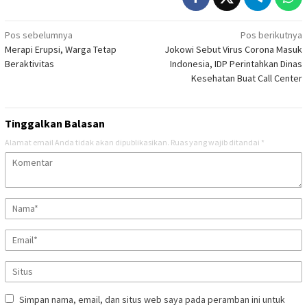
Navigasi
Pos sebelumnya
Pos berikutnya
Merapi Erupsi, Warga Tetap
Jokowi Sebut Virus Corona Masuk
pos
Beraktivitas
Indonesia, IDP Perintahkan Dinas
Kesehatan Buat Call Center
Tinggalkan Balasan
Alamat email Anda tidak akan dipublikasikan.
Ruas yang wajib ditandai
*
Simpan nama, email, dan situs web saya pada peramban ini untuk