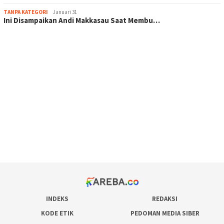
TANPA KATEGORI
Januari 31
Ini Disampaikan Andi Makkasau Saat Membu…
scatter hitam mahjong rekomendasi
maxwin slot online
pola rumus slot gacor
admin slot gacor
situs judi online
bonus scatter hitam mahjong
pakar pola gacor slot online
prediksi juara taruhan bola
INDEKS
REDAKSI
KODE ETIK
PEDOMAN MEDIA SIBER