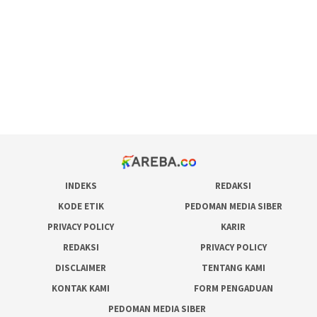
pola rumus slot gacor
admin slot gacor
situs judi online
bonus scatter hitam mahjong
pakar pola gacor slot online
prediksi juara taruhan bola
INDEKS
REDAKSI
KODE ETIK
PEDOMAN MEDIA SIBER
PRIVACY POLICY
KARIR
REDAKSI
PRIVACY POLICY
DISCLAIMER
TENTANG KAMI
KONTAK KAMI
FORM PENGADUAN
PEDOMAN MEDIA SIBER