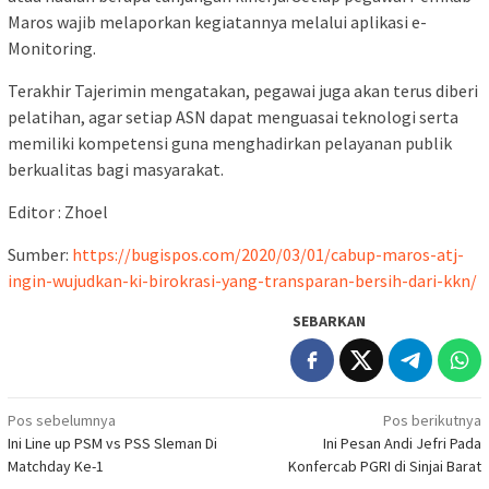
Maros wajib melaporkan kegiatannya melalui aplikasi e-
Monitoring.
Terakhir Tajerimin mengatakan, pegawai juga akan terus diberi
pelatihan, agar setiap ASN dapat menguasai teknologi serta
memiliki kompetensi guna menghadirkan pelayanan publik
berkualitas bagi masyarakat.
Editor : Zhoel
Sumber:
https://bugispos.com/2020/03/01/cabup-maros-atj-
ingin-wujudkan-ki-birokrasi-yang-transparan-bersih-dari-kkn/
SEBARKAN
Navigasi
Pos sebelumnya
Pos berikutnya
Ini Line up PSM vs PSS Sleman Di
Ini Pesan Andi Jefri Pada
pos
Matchday Ke-1
Konfercab PGRI di Sinjai Barat