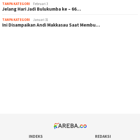
TANPA KATEGORI
Februari 3
Jelang Hari Jadi Bulukumba ke – 66…
TANPA KATEGORI
Januari 31
Ini Disampaikan Andi Makkasau Saat Membu…
scatter hitam mahjong rekomendasi
maxwin slot online
pola rumus slot gacor
admin slot gacor
situs judi online
bonus scatter hitam mahjong
pakar pola gacor slot online
prediksi juara taruhan bola
INDEKS
REDAKSI