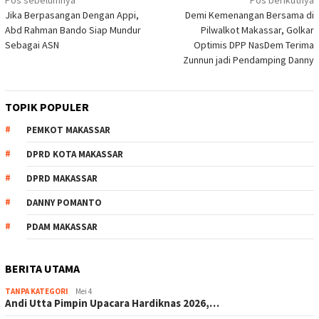
Navigasi
Jika Berpasangan Dengan Appi,
Demi Kemenangan Bersama di
pos
Abd Rahman Bando Siap Mundur
Pilwalkot Makassar, Golkar
Sebagai ASN
Optimis DPP NasDem Terima
Zunnun jadi Pendamping Danny
TOPIK POPULER
PEMKOT MAKASSAR
DPRD KOTA MAKASSAR
DPRD MAKASSAR
DANNY POMANTO
PDAM MAKASSAR
BERITA UTAMA
TANPA KATEGORI
Mei 4
Andi Utta Pimpin Upacara Hardiknas 2026,…