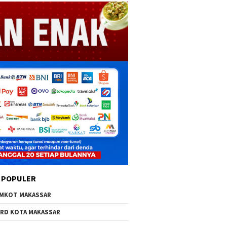
 POPULER
MKOT MAKASSAR
RD KOTA MAKASSAR