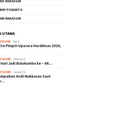
RD MAKASSAR
NNY POMANTO
AM MAKASSAR
A UTAMA
ATEGORI
Mei 4
tta Pimpin Upacara Hardiknas 2026,
ATEGORI
Februari 3
 Hari Jadi Bulukumba ke – 66…
ATEGORI
Januari 31
sampaikan Andi Makkasau Saat
u…
 hitam mahjong rekomendasi
slot online
mus slot gacor