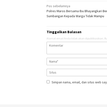
Navigasi
Pos sebelumnya
Polres Maros Bersama Ibu Bhayangkari Ber
pos
Sumbangan Kepada Warga Tidak Mampu
Tinggalkan Balasan
Alamat email Anda tidak akan dipublikasikan.
Ru
Simpan nama, email, dan situs web say