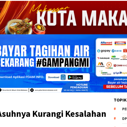
TOPIK
PE
 Asuhnya Kurangi Kesalahan
DP