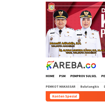
Loncat
ke
konten
HOME
PSM
PEMPROV SULSEL
P
PEMKOT MAKASSAR
Bulutangkis
Konten Spesial