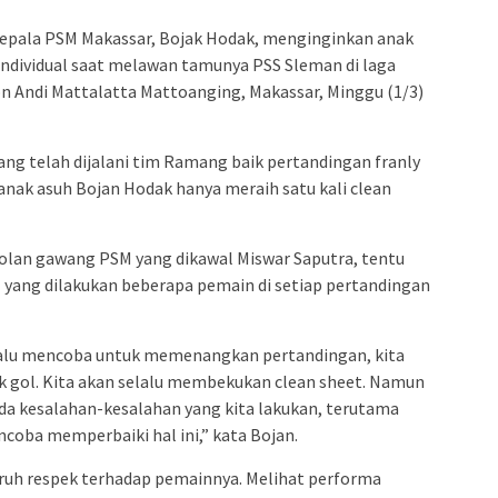
admin s
situs ju
kepala PSM Makassar, Bojak Hodak, menginginkan anak
bonus s
individual saat melawan tamunya PSS Sleman di laga
on Andi Mattalatta Mattoanging, Makassar, Minggu (1/3)
pakar p
prediks
yang telah dijalani tim Ramang baik pertandingan franly
nak asuh Bojan Hodak hanya meraih satu kali clean
olan gawang PSM yang dikawal Miswar Saputra, tentu
al yang dilakukan beberapa pemain di setiap pertandingan
lalu mencoba untuk memenangkan pertandingan, kita
 gol. Kita akan selalu membekukan clean sheet. Namun
da kesalahan-kesalahan yang kita lakukan, terutama
ncoba memperbaiki hal ini,” kata Bojan.
ruh respek terhadap pemainnya. Melihat performa