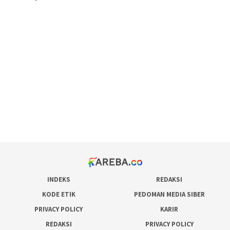
scatter hitam mahjong rekomendasi
maxwin slot online
pola rumus slot gacor
admin slot gacor
situs judi online
bonus scatter hitam mahjong
pakar pola gacor slot online
prediksi juara taruhan bola
INDEKS
REDAKSI
KODE ETIK
PEDOMAN MEDIA SIBER
PRIVACY POLICY
KARIR
REDAKSI
PRIVACY POLICY