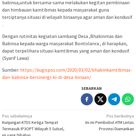
babinsa,untuk bersama-sama melakukan kegitan pembinaan
dan himbauan kamtibmas kepada masyarakat guna
terciptanya situasi di wilayah binaanya agar aman dan kondusif
.
Dengan rutinitas kegiatan sambang Desa ,Bhabinmas dan
Babinsa kepada warga masyarakat Bontolanra , di harapkan,
dapat terpelihara situasi kamtibmas yang aman dan kondusif.
(Syarif Lawa)
Sumber:
https://bugispos.com/2020/03/02/bhabinkamtibmas-
dan-babinsa-bersinergi-ki-di-desa-binaan/
SEBARKAN
Navigasi
Pos sebelumnya
Pos berikutnya
Kunjungan KTSS Ketiga Tempat
Ini mi Pembobol ATM Lintas
pos
Termasuk IP3OPT Wilayah 5 Sulsel,
Provinsi Diamankan
ini yang Dibahas