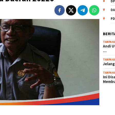
DP
DA
PD
BERIT
TANPA K
Andi U
…
TANPA K
Jelang
TANPA K
Ini Di
Memb
scatter
maxwin 
pola ru