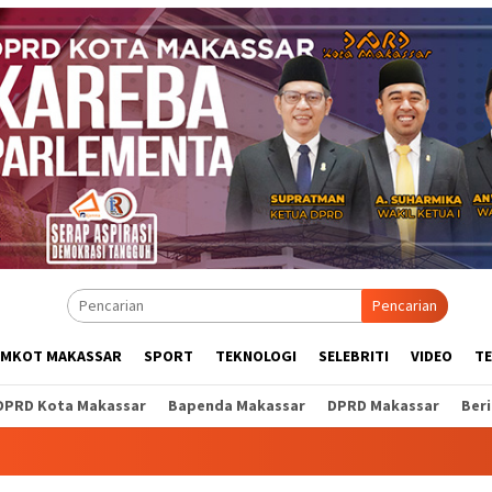
Pencarian
EMKOT MAKASSAR
SPORT
TEKNOLOGI
SELEBRITI
VIDEO
T
DPRD Kota Makassar
Bapenda Makassar
DPRD Makassar
Ber