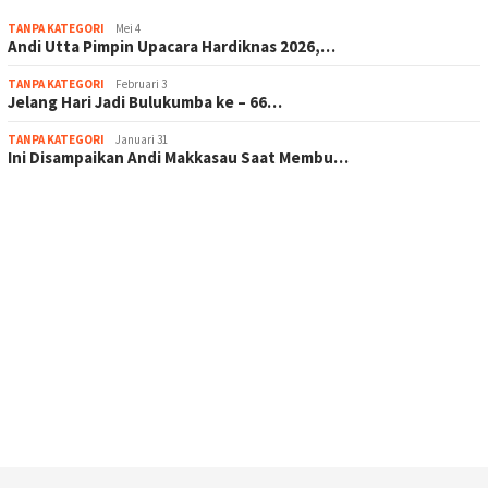
TANPA KATEGORI
Mei 4
Andi Utta Pimpin Upacara Hardiknas 2026,…
TANPA KATEGORI
Februari 3
Jelang Hari Jadi Bulukumba ke – 66…
TANPA KATEGORI
Januari 31
Ini Disampaikan Andi Makkasau Saat Membu…
scatter hitam mahjong rekomendasi
maxwin slot online
pola rumus slot gacor
admin slot gacor
situs judi online
bonus scatter hitam mahjong
pakar pola gacor slot online
prediksi juara taruhan bola