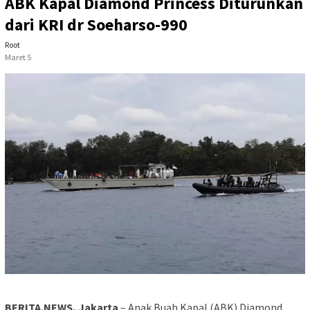
ABK Kapal Diamond Princess Diturunkan
dari KRI dr Soeharso-990
Root
Maret 5
BERITA.NEWS, Jakarta
– Anak Buah Kapal (ABK) Diamond