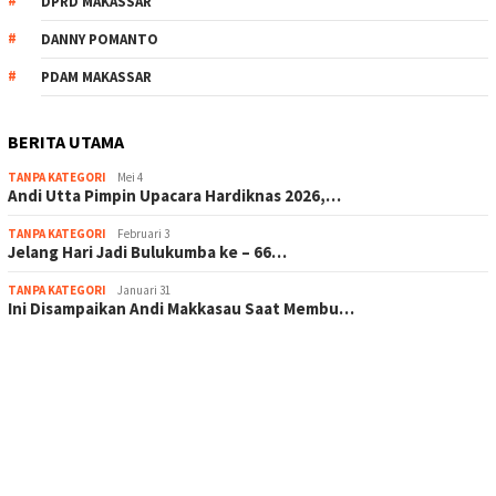
DPRD MAKASSAR
DANNY POMANTO
PDAM MAKASSAR
BERITA UTAMA
TANPA KATEGORI
Mei 4
Andi Utta Pimpin Upacara Hardiknas 2026,…
TANPA KATEGORI
Februari 3
Jelang Hari Jadi Bulukumba ke – 66…
TANPA KATEGORI
Januari 31
Ini Disampaikan Andi Makkasau Saat Membu…
scatter hitam mahjong rekomendasi
maxwin slot online
pola rumus slot gacor
admin slot gacor
situs judi online