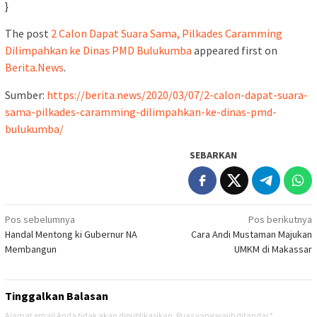
}
The post
2 Calon Dapat Suara Sama, Pilkades Caramming
Dilimpahkan ke Dinas PMD Bulukumba
appeared first on
Berita.News
.
Sumber:
https://berita.news/2020/03/07/2-calon-dapat-suara-
sama-pilkades-caramming-dilimpahkan-ke-dinas-pmd-
bulukumba/
SEBARKAN
Navigasi
Pos sebelumnya
Pos berikutnya
Handal Mentong ki Gubernur NA
Cara Andi Mustaman Majukan
pos
Membangun
UMKM di Makassar
Tinggalkan Balasan
Alamat email Anda tidak akan dipublikasikan.
Ruas yang wajib ditandai
*