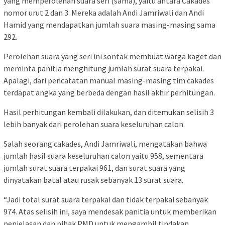
yang memperolehan suara seri (sama), yaitu antara Cakades
nomor urut 2 dan 3. Mereka adalah Andi Jamriwali dan Andi
Hamid yang mendapatkan jumlah suara masing-masing sama
292.
Perolehan suara yang seri ini sontak membuat warga kaget dan
meminta panitia menghitung jumlah surat suara terpakai.
Apalagi, dari pencatatan manual masing-masing tim cakades
terdapat angka yang berbeda dengan hasil akhir perhitungan.
Hasil perhitungan kembali dilakukan, dan ditemukan selisih 3
lebih banyak dari perolehan suara keseluruhan calon.
Salah seorang cakades, Andi Jamriwali, mengatakan bahwa
jumlah hasil suara keseluruhan calon yaitu 958, sementara
jumlah surat suara terpakai 961, dan surat suara yang
dinyatakan batal atau rusak sebanyak 13 surat suara.
“Jadi total surat suara terpakai dan tidak terpakai sebanyak
974. Atas selisih ini, saya mendesak panitia untuk memberikan
penjelasan dan pihak PMD untuk mengambil tindakan