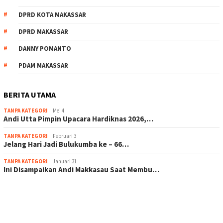
DPRD KOTA MAKASSAR
DPRD MAKASSAR
DANNY POMANTO
PDAM MAKASSAR
BERITA UTAMA
TANPA KATEGORI
Mei 4
Andi Utta Pimpin Upacara Hardiknas 2026,…
TANPA KATEGORI
Februari 3
Jelang Hari Jadi Bulukumba ke – 66…
TANPA KATEGORI
Januari 31
Ini Disampaikan Andi Makkasau Saat Membu…
scatter hitam mahjong rekomendasi
maxwin slot online
pola rumus slot gacor