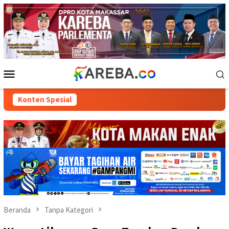
Loncat
ke
konten
Menu
Mobile
Konten Spesial
Beranda
Tanpa Kategori