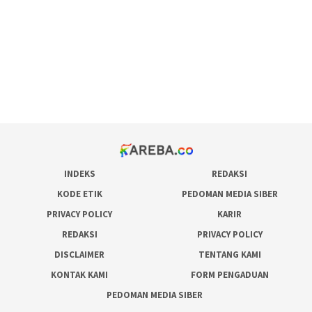
admin slot gacor
situs judi online
bonus scatter hitam mahjong
pakar pola gacor slot online
prediksi juara taruhan bola
INDEKS
REDAKSI
KODE ETIK
PEDOMAN MEDIA SIBER
PRIVACY POLICY
KARIR
REDAKSI
PRIVACY POLICY
DISCLAIMER
TENTANG KAMI
KONTAK KAMI
FORM PENGADUAN
PEDOMAN MEDIA SIBER