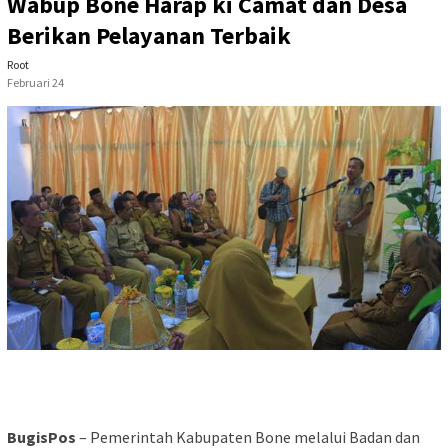
Wabup Bone Harap ki Camat dan Desa
Berikan Pelayanan Terbaik
Root
Februari 24
BugisPos
– Pemerintah Kabupaten Bone melalui Badan dan