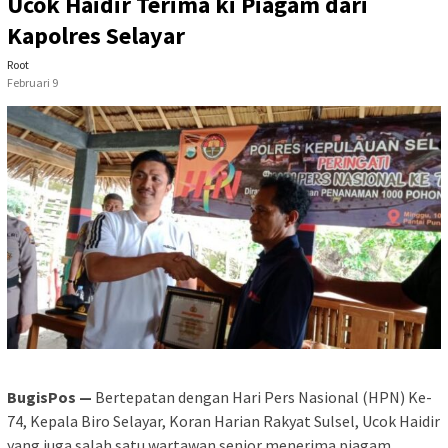
Ucok Haidir Terima ki Piagam dari
Kapolres Selayar
Root
Februari 9
BugisPos —
Bertepatan dengan Hari Pers Nasional (HPN) Ke-
74, Kepala Biro Selayar, Koran Harian Rakyat Sulsel, Ucok Haidir
yang juga salah satu wartawan senior menerima piagam