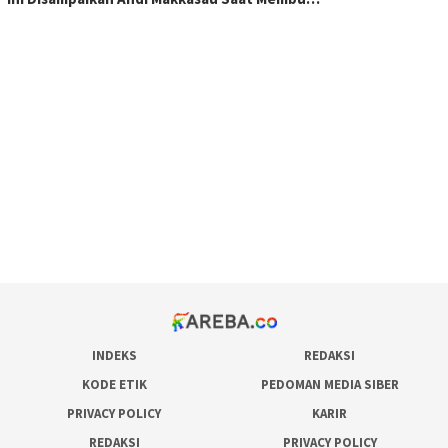
scatter hitam mahjong rekomendasi
maxwin slot online
pola rumus slot gacor
admin slot gacor
situs judi online
bonus scatter hitam mahjong
pakar pola gacor slot online
prediksi juara taruhan bola
INDEKS
REDAKSI
KODE ETIK
PEDOMAN MEDIA SIBER
PRIVACY POLICY
KARIR
REDAKSI
PRIVACY POLICY