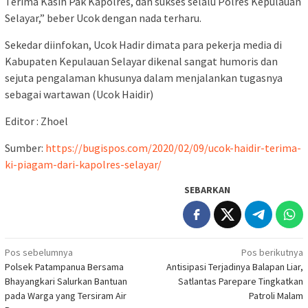
Terima Kasih Pak Kapolres, dan sukses selalu Polres Kepulauan
Selayar,” beber Ucok dengan nada terharu.
Sekedar diinfokan, Ucok Hadir dimata para pekerja media di
Kabupaten Kepulauan Selayar dikenal sangat humoris dan
sejuta pengalaman khusunya dalam menjalankan tugasnya
sebagai wartawan (Ucok Haidir)
Editor : Zhoel
Sumber:
https://bugispos.com/2020/02/09/ucok-haidir-terima-
ki-piagam-dari-kapolres-selayar/
SEBARKAN
Navigasi
Pos sebelumnya
Pos berikutnya
Polsek Patampanua Bersama
Antisipasi Terjadinya Balapan Liar,
pos
Bhayangkari Salurkan Bantuan
Satlantas Parepare Tingkatkan
pada Warga yang Tersiram Air
Patroli Malam