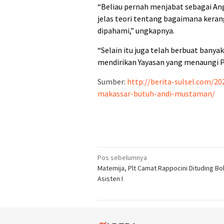
“Beliau pernah menjabat sebagai An
jelas teori tentang bagaimana ker
dipahami,” ungkapnya.
“Selain itu juga telah berbuat bany
mendirikan Yayasan yang menaungi P
Sumber:
http://berita-sulsel.com/
makassar-butuh-andi-mustaman/
Navigasi
Pos sebelumnya
Matemija, Plt Camat Rappocini Dituding B
pos
Asisten I