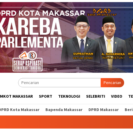
Pencarian
EMKOT MAKASSAR
SPORT
TEKNOLOGI
SELEBRITI
VIDEO
T
DPRD Kota Makassar
Bapenda Makassar
DPRD Makassar
Ber