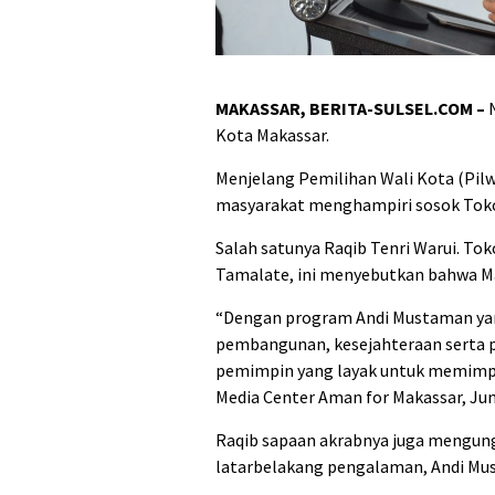
MAKASSAR, BERITA-SULSEL.COM –
N
Kota Makassar.
Menjelang Pemilihan Wali Kota (Pilw
masyarakat menghampiri sosok Tokoh
Salah satunya Raqib Tenri Warui. T
Tamalate, ini menyebutkan bahwa M
“Dengan program Andi Mustaman yan
pembangunan, kesejahteraan serta 
pemimpin yang layak untuk memimpin
Media Center Aman for Makassar, Jum
Raqib sapaan akrabnya juga mengunga
latarbelakang pengalaman, Andi Mus