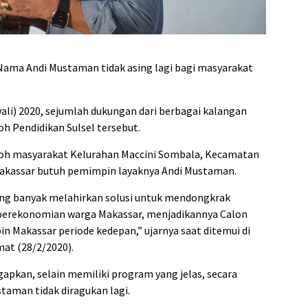
admin s
situs ju
bonus s
pakar p
ama Andi Mustaman tidak asing lagi bagi masyarakat
prediks
ali) 2020, sejumlah dukungan dari berbagai kalangan
 Pendidikan Sulsel tersebut.
okoh masyarakat Kelurahan Maccini Sombala, Kecamatan
akassar butuh pemimpin layaknya Andi Mustaman.
g banyak melahirkan solusi untuk mendongkrak
perekonomian warga Makassar, menjadikannya Calon
 Makassar periode kedepan,” ujarnya saat ditemui di
at (28/2/2020).
pkan, selain memiliki program yang jelas, secara
taman tidak diragukan lagi.