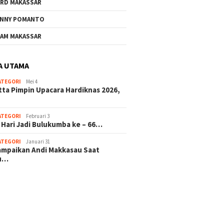
RD MAKASSAR
NNY POMANTO
AM MAKASSAR
A UTAMA
ATEGORI
Mei 4
tta Pimpin Upacara Hardiknas 2026,
ATEGORI
Februari 3
 Hari Jadi Bulukumba ke – 66…
ATEGORI
Januari 31
sampaikan Andi Makkasau Saat
u…
 hitam mahjong rekomendasi
slot online
mus slot gacor