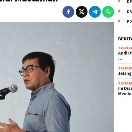
DP
DA
PD
BERIT
TANPA K
Andi U
…
TANPA K
Jelang
TANPA K
Ini Di
Memb
scatter
maxwin 
pola ru