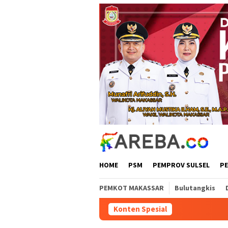
Loncat
ke
konten
HOME
PSM
PEMPROV SULSEL
P
PEMKOT MAKASSAR
Bulutangkis
Konten Spesial