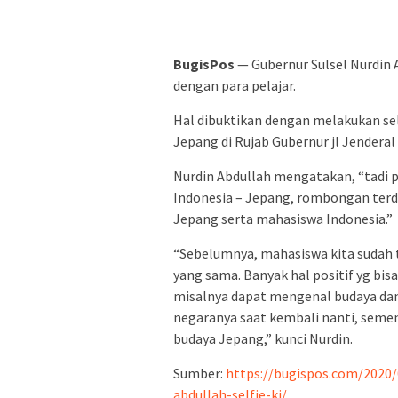
BugisPos
— Gubernur Sulsel Nurdin 
dengan para pelajar.
Hal dibuktikan dengan melakukan sel
Jepang di Rujab Gubernur jl Jendera
Nurdin Abdullah mengatakan, “tadi 
Indonesia – Jepang, rombongan terdir
Jepang serta mahasiswa Indonesia.”
“Sebelumnya, mahasiswa kita sudah 
yang sama. Banyak hal positif yg bis
misalnya dapat mengenal budaya dan 
negaranya saat kembali nanti, seme
budaya Jepang,” kunci Nurdin.
Sumber:
https://bugispos.com/2020
abdullah-selfie-ki/