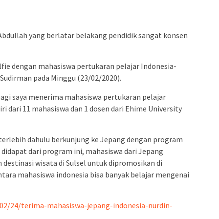
admin s
situs ju
bonus s
Abdullah yang berlatar belakang pendidik sangat konsen
pakar p
prediks
fie dengan mahasiswa pertukaran pelajar Indonesia-
l Sudirman pada Minggu (23/02/2020).
pagi saya menerima mahasiswa pertukaran pelajar
i dari 11 mahasiswa dan 1 dosen dari Ehime University
terlebih dahulu berkunjung ke Jepang dengan program
a didapat dari program ini, mahasiswa dari Jepang
destinasi wisata di Sulsel untuk dipromosikan di
ntara mahasiswa indonesia bisa banyak belajar mengenai
/02/24/terima-mahasiswa-jepang-indonesia-nurdin-