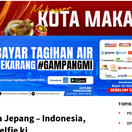
TOPIK
PE
 Jepang – Indonesia,
DP
lfie ki