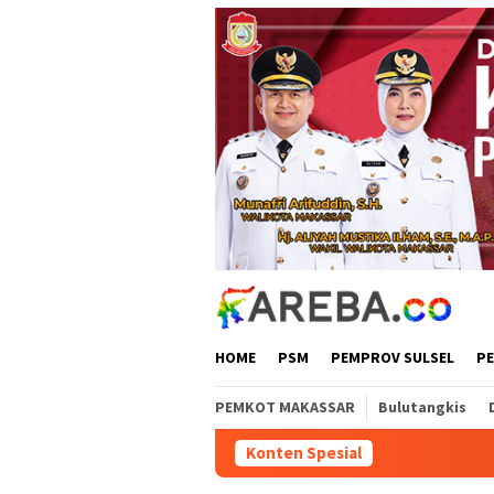
Loncat
ke
konten
HOME
PSM
PEMPROV SULSEL
P
PEMKOT MAKASSAR
Bulutangkis
Konten Spesial