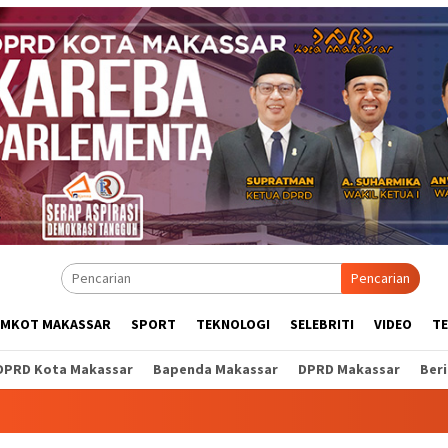
Pencarian
EMKOT MAKASSAR
SPORT
TEKNOLOGI
SELEBRITI
VIDEO
T
DPRD Kota Makassar
Bapenda Makassar
DPRD Makassar
Ber