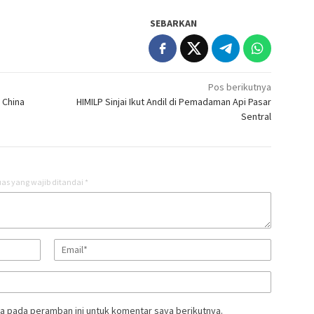
SEBARKAN
Pos berikutnya
 China
HIMILP Sinjai Ikut Andil di Pemadaman Api Pasar
Sentral
as yang wajib ditandai
*
a pada peramban ini untuk komentar saya berikutnya.