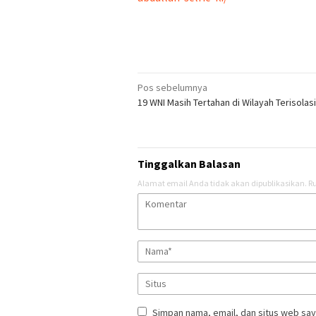
Navigasi
Pos sebelumnya
19 WNI Masih Tertahan di Wilayah Terisolasi
pos
Tinggalkan Balasan
Alamat email Anda tidak akan dipublikasikan.
Ru
Simpan nama, email, dan situs web say