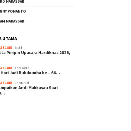
RD MAKASSAR
NNY POMANTO
AM MAKASSAR
A UTAMA
ATEGORI
Mei 4
tta Pimpin Upacara Hardiknas 2026,
ATEGORI
Februari 3
 Hari Jadi Bulukumba ke – 66…
ATEGORI
Januari 31
sampaikan Andi Makkasau Saat
u…
 hitam mahjong rekomendasi
slot online
mus slot gacor