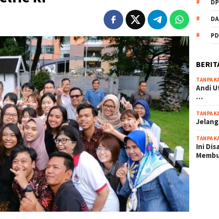
DP
DA
PD
BERIT
TANPA K
Andi U
…
TANPA K
Jelang
TANPA K
Ini Di
Memb
scatter
maxwin 
pola ru