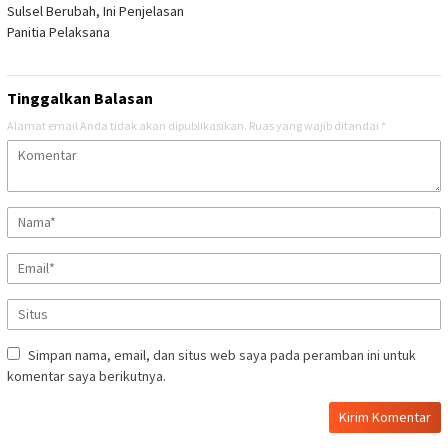
Sulsel Berubah, Ini Penjelasan
Panitia Pelaksana
Tinggalkan Balasan
Alamat email Anda tidak akan dipublikasikan.
Ruas yang wajib ditandai
*
Simpan nama, email, dan situs web saya pada peramban ini untuk
komentar saya berikutnya.