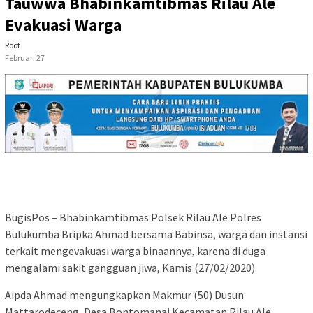
Tauwwa Bhabinkamtibmas Rilau Ale
Evakuasi Warga
Root
Februari 27
BugisPos – Bhabinkamtibmas Polsek Rilau Ale Polres
Bulukumba Bripka Ahmad bersama Babinsa, warga dan instansi
terkait mengevakuasi warga binaannya, karena di duga
mengalami sakit gangguan jiwa, Kamis (27/02/2020).
Aipda Ahmad mengungkapkan Makmur (50) Dusun
Mattarodeceng, Desa Bontomanai Kecamatan Rilau Ale