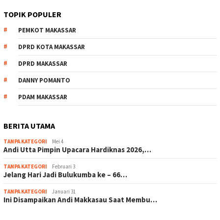
TOPIK POPULER
PEMKOT MAKASSAR
DPRD KOTA MAKASSAR
DPRD MAKASSAR
DANNY POMANTO
PDAM MAKASSAR
BERITA UTAMA
TANPA KATEGORI
Mei 4
Andi Utta Pimpin Upacara Hardiknas 2026,…
TANPA KATEGORI
Februari 3
Jelang Hari Jadi Bulukumba ke – 66…
TANPA KATEGORI
Januari 31
Ini Disampaikan Andi Makkasau Saat Membu…