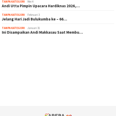
TANPA KATEGORI
Mei 4
Andi Utta Pimpin Upacara Hardiknas 2026,…
TANPA KATEGORI
Februari 3
Jelang Hari Jadi Bulukumba ke – 66…
TANPA KATEGORI
Januari 31
Ini Disampaikan Andi Makkasau Saat Membu…
scatter hitam mahjong rekomendasi
maxwin slot online
pola rumus slot gacor
admin slot gacor
situs judi online
bonus scatter hitam mahjong
pakar pola gacor slot online
prediksi juara taruhan bola