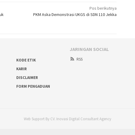
Pos berikutnya
uk
PKM Aska Demonstrasi UKGS di SDN 110 Jekka
JARINGAN SOCIAL
RSS
KODE ETIK
KARIR
DISCLAIMER
FORM PENGADUAN
Web Support By CV. Inovasi Digital Consultant Agency