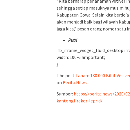
“Kita berharap penanaman vetiver in
sehingga setiap masuknya musim huja
Kabupaten Gowa. Selain kita berdo’a 
akan menjadi baik bagi wilayah Kabu
jaga kita,” pesan orang nomor satu 
Putri
.fb_iframe_widget_fluid_desktop ifr
width: 100% !important;
}
The post
Tanam 180.000 Bibit Vetiv
on
Berita.News
.
Sumber:
https://berita.news/2020/
kantongi-rekor-leprid/