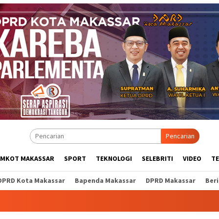
Pencarian
EMKOT MAKASSAR
SPORT
TEKNOLOGI
SELEBRITI
VIDEO
T
DPRD Kota Makassar
Bapenda Makassar
DPRD Makassar
Ber