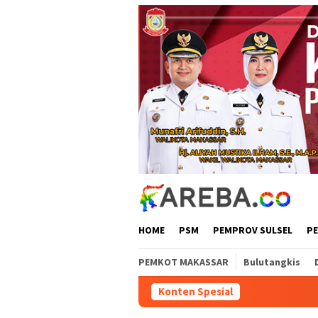
Loncat
ke
konten
HOME
PSM
PEMPROV SULSEL
P
PEMKOT MAKASSAR
Bulutangkis
Konten Spesial