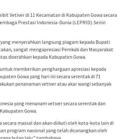
admin s
situs ju
bit Vetiver di 11 Kecamatan di Kabupaten Gowa secara
bonus s
 Lembaga Prestasi Indonesia-Dunia (LEPRID). Senin
pakar p
prediks
 yang menyerahkan langsung piagam kepada Bupati
takan, sangat mengapresiasi Pemkab dan Masyarakat
ntas diserahkan kepada Kabupaten Gowa.
untuk memberikan penghargaan apresiasi kepada
paten Gowa yang hari ini secara serentak di 71
akukan penanaman vetiver atau akar wangi sebanyak
donesia yang menanam vetiver secara serentak dan
h Kabupaten Gowa.
secara massal dan akan diikuti oleh kota-kota lain di
kan program nasional yang telah dicanangkan oleh
rapa bulan lalu,” tambahnya.