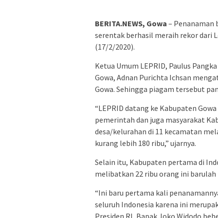
BERITA.NEWS, Gowa
– Penanaman bi
serentak berhasil meraih rekor dari
(17/2/2020).
Ketua Umum LEPRID, Paulus Pangka
Gowa, Adnan Purichta Ichsan menga
Gowa. Sehingga piagam tersebut pa
“LEPRID datang ke Kabupaten Gowa 
pemerintah dan juga masyarakat Kabu
desa/kelurahan di 11 kecamatan mel
kurang lebih 180 ribu,” ujarnya.
Selain itu, Kabupaten pertama di In
melibatkan 22 ribu orang ini barula
“Ini baru pertama kali penanamannya 
seluruh Indonesia karena ini merupa
Presiden RI, Bapak Joko Widodo bebe