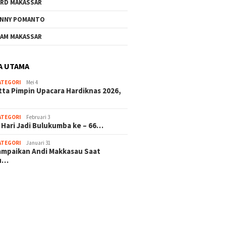
RD MAKASSAR
NNY POMANTO
AM MAKASSAR
A UTAMA
ATEGORI
Mei 4
tta Pimpin Upacara Hardiknas 2026,
ATEGORI
Februari 3
 Hari Jadi Bulukumba ke – 66…
ATEGORI
Januari 31
sampaikan Andi Makkasau Saat
u…
 hitam mahjong rekomendasi
slot online
mus slot gacor