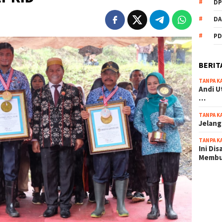
DP
DA
PD
BERIT
TANPA K
Andi U
…
TANPA K
Jelang
TANPA K
Ini Di
Memb
scatter
maxwin 
pola ru