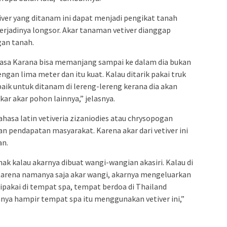
iver yang ditanam ini dapat menjadi pengikat tanah
rjadinya longsor. Akar tanaman vetiver dianggap
gan tanah.
 biasa Karana bisa memanjang sampai ke dalam dia bukan
an lima meter dan itu kuat. Kalau ditarik pakai truk
baik untuk ditanam di lereng-lereng kerana dia akan
kar akar pohon lainnya,” jelasnya.
hasa latin vetiveria zizaniodies atau chrysopogan
an pendapatan masyarakat. Karena akar dari vetiver ini
an.
ak kalau akarnya dibuat wangi-wangian akasiri. Kalau di
 Karena namanya saja akar wangi, akarnya mengeluarkan
ipakai di tempat spa, tempat berdoa di Thailand
nnya hampir tempat spa itu menggunakan vetiver ini,”