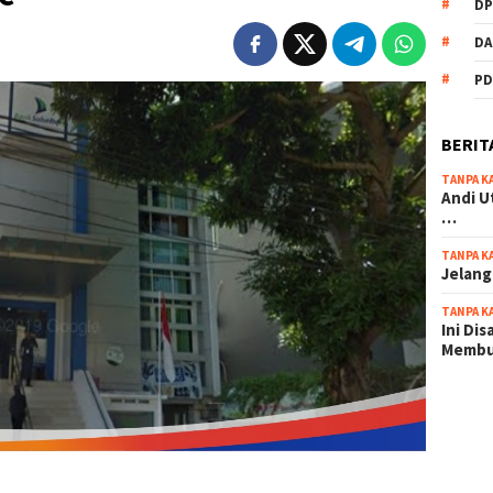
DP
DA
PD
BERIT
TANPA K
Andi U
…
TANPA K
Jelang
TANPA K
Ini Di
Memb
scatter
maxwin 
pola ru