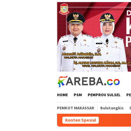
Loncat
ke
konten
HOME
PSM
PEMPROV SULSEL
P
PEMKOT MAKASSAR
Bulutangkis
Konten Spesial