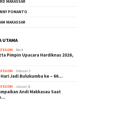
RD MAKASSAR
NNY POMANTO
AM MAKASSAR
A UTAMA
ATEGORI
Mei 4
tta Pimpin Upacara Hardiknas 2026,
ATEGORI
Februari 3
 Hari Jadi Bulukumba ke – 66…
ATEGORI
Januari 31
sampaikan Andi Makkasau Saat
u…
 hitam mahjong rekomendasi
slot online
mus slot gacor