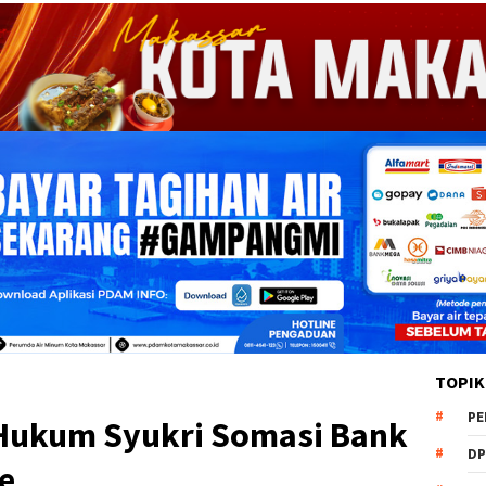
TOPIK
PE
 Hukum Syukri Somasi Bank
DP
e