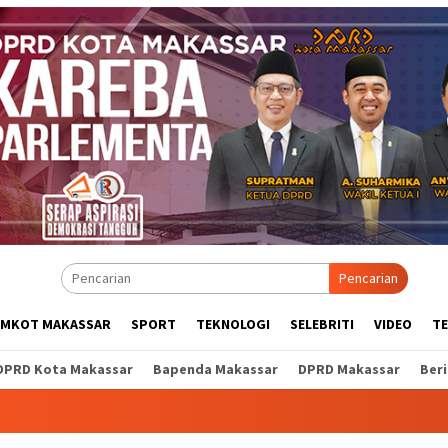
Pencarian
EMKOT MAKASSAR
SPORT
TEKNOLOGI
SELEBRITI
VIDEO
T
DPRD Kota Makassar
Bapenda Makassar
DPRD Makassar
Ber