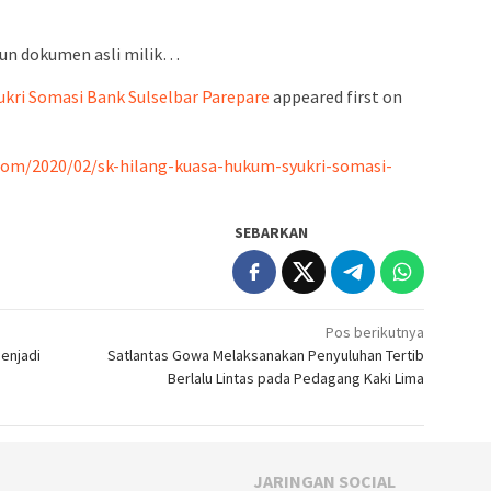
admin s
situs ju
un dokumen asli milik…
bonus s
pakar p
ukri Somasi Bank Sulselbar Parepare
appeared first on
prediks
com/2020/02/sk-hilang-kuasa-hukum-syukri-somasi-
SEBARKAN
Pos berikutnya
Menjadi
Satlantas Gowa Melaksanakan Penyuluhan Tertib
Berlalu Lintas pada Pedagang Kaki Lima
JARINGAN SOCIAL