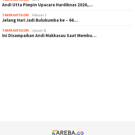
Andi Utta Pimpin Upacara Hardiknas 2026,…
TANPA KATEGORI
Februari 3
Jelang Hari Jadi Bulukumba ke – 66…
TANPA KATEGORI
Januari 31
Ini Disampaikan Andi Makkasau Saat Membu…
scatter hitam mahjong rekomendasi
maxwin slot online
pola rumus slot gacor
admin slot gacor
situs judi online
bonus scatter hitam mahjong
pakar pola gacor slot online
prediksi juara taruhan bola