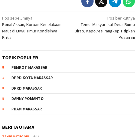
Navigasi
Pos sebelumnya
Pos berikutnya
Ronal Aksan, Korban Kecelakaan
Temui Masyarakat Desa Buntu
pos
Maut di Luwu Timur Kondisinya
Birao, Kapolres Pangkep Titipkan
Kritis
Pesan ini
TOPIK POPULER
PEMKOT MAKASSAR
DPRD KOTA MAKASSAR
DPRD MAKASSAR
DANNY POMANTO
PDAM MAKASSAR
BERITA UTAMA
TANPA KATEGORI
Mei 4